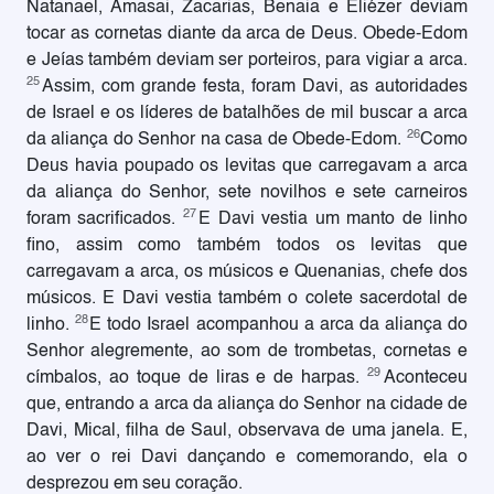
Natanael, Amasai, Zacarias, Benaia e Eliézer deviam
tocar as cornetas diante da arca de Deus. Obede-Edom
e Jeías também deviam ser porteiros, para vigiar a arca.
25
Assim, com grande festa, foram Davi, as autoridades
de Israel e os líderes de batalhões de mil buscar a arca
26
da aliança do Senhor na casa de Obede-Edom.
Como
Deus havia poupado os levitas que carregavam a arca
da aliança do Senhor, sete novilhos e sete carneiros
27
foram sacrificados.
E Davi vestia um manto de linho
fino, assim como também todos os levitas que
carregavam a arca, os músicos e Quenanias, chefe dos
músicos. E Davi vestia também o colete sacerdotal de
28
linho.
E todo Israel acompanhou a arca da aliança do
Senhor alegremente, ao som de trombetas, cornetas e
29
címbalos, ao toque de liras e de harpas.
Aconteceu
que, entrando a arca da aliança do Senhor na cidade de
Davi, Mical, filha de Saul, observava de uma janela. E,
ao ver o rei Davi dançando e comemorando, ela o
desprezou em seu coração.