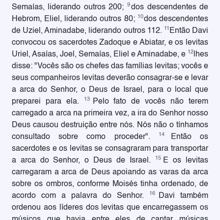
9
Semaías, liderando outros 200;
dos descendentes de
10
Hebrom, Eliel, liderando outros 80;
dos descendentes
11
de Uziel, Aminadabe, liderando outros 112.
Então Davi
convocou os sacerdotes Zadoque e Abiatar, e os levitas
12
Uriel, Asaías, Joel, Semaías, Eliel e Aminadabe, e
lhes
disse: "Vocês são os chefes das famílias levitas; vocês e
seus companheiros levitas deverão consagrar-se e levar
a arca do Senhor, o Deus de Israel, para o local que
13
preparei para ela.
Pelo fato de vocês não terem
carregado a arca na primeira vez, a ira do Senhor nosso
Deus causou destruição entre nós. Nós não o tínhamos
14
consultado sobre como proceder".
Então os
sacerdotes e os levitas se consagraram para transportar
15
a arca do Senhor, o Deus de Israel.
E os levitas
carregaram a arca de Deus apoiando as varas da arca
sobre os ombros, conforme Moisés tinha ordenado, de
16
acordo com a palavra do Senhor.
Davi também
ordenou aos líderes dos levitas que encarregassem os
músicos que havia entre eles de cantar músicas