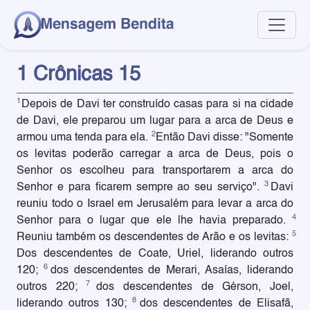
1 Crônicas 15
1
Depois de Davi ter construído casas para si na cidade
de Davi, ele preparou um lugar para a arca de Deus e
2
armou uma tenda para ela.
Então Davi disse: "Somente
os levitas poderão carregar a arca de Deus, pois o
Senhor os escolheu para transportarem a arca do
3
Senhor e para ficarem sempre ao seu serviço".
Davi
reuniu todo o Israel em Jerusalém para levar a arca do
4
Senhor para o lugar que ele lhe havia preparado.
5
Reuniu também os descendentes de Arão e os levitas:
Dos descendentes de Coate, Uriel, liderando outros
6
120;
dos descendentes de Merari, Asaías, liderando
7
outros 220;
dos descendentes de Gérson, Joel,
8
liderando outros 130;
dos descendentes de Elisafã,