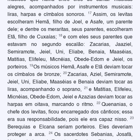
alegres, acompanhados por instrumentos musicais:
17
liras, harpas e címbalos sonoros.
Assim, os levitas
escolheram Hemã, filho de Joel, e Asafe, um parente
dele; e dentre os meraritas, seus parentes, escolheram
18
Etã, filho de Cuxaías;
e com eles seus parentes que
estavam no segundo escalão: Zacarias, Jaaziel,
Semiramote, Jeiel, Uni, Eliabe, Benaia, Maaséias,
Matitias, Elifeleu, Micnéias, Obede-Edom e Jeiel, os
19
porteiros.
Os músicos Hemã, Asafe e Etã deviam tocar
20
os címbalos de bronze;
Zacarias, Aziel, Semiramote,
Jeiel, Uni, Eliabe, Maaséias e Benaia deviam tocar as
21
liras, acompanhando o soprano,
e Matitias, Elifeleu,
Micnéias, Obede-Edom, Jeiel e Azazias deviam tocar as
22
harpas em oitava, marcando o ritmo.
Quenanias, o
chefe dos levitas, ficou encarregado dos cânticos; essa
23
era sua responsabilidade, pois ele era capaz nisso.
Berequias e Elcana seriam porteiros. Eles deveriam
24
proteger a arca.
Os sacerdotes Sebanias, Josafá,