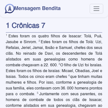
1 Crônicas 7
1
Estes foram os quatro filhos de Issacar: Tolá, Puá,
2
Jasube e Sinrom.
Estes foram os filhos de Tolá: Uzi,
Refaías, Jeriel, Jamai, Ibsão e Samuel, chefes dos seus
clãs. No reinado de Davi, os descendentes de Tolá
alistados em suas genealogias como homens de
3
combate chegavam a 22. 600.
O filho de Uzi foi Israías.
Estes foram os filhos de Israías: Micael, Obadias, Joel e
4
Issias. Todos os cinco eram chefes
que tinham muitas
mulheres e filhos. Por isso, conforme a genealogia de
sua família, eles contavam com 36. 000 homens prontos
5
para o combate.
Juntamente com seus parentes, os
homens de combate de todos os clãs de Issacar,
conforme alistados em sua genealogia, chegavam ao