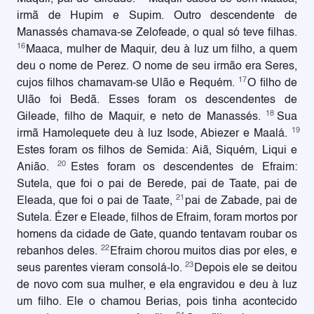
irmã de Hupim e Supim. Outro descendente de
Manassés chamava-se Zelofeade, o qual só teve filhas.
16
Maaca, mulher de Maquir, deu à luz um filho, a quem
deu o nome de Perez. O nome de seu irmão era Seres,
17
cujos filhos chamavam-se Ulão e Requém.
O filho de
Ulão foi Bedã. Esses foram os descendentes de
18
Gileade, filho de Maquir, e neto de Manassés.
Sua
19
irmã Hamolequete deu à luz Isode, Abiezer e Maalá.
Estes foram os filhos de Semida: Aiã, Siquém, Liqui e
20
Anião.
Estes foram os descendentes de Efraim:
Sutela, que foi o pai de Berede, pai de Taate, pai de
21
Eleada, que foi o pai de Taate,
pai de Zabade, pai de
Sutela. Ézer e Eleade, filhos de Efraim, foram mortos por
homens da cidade de Gate, quando tentavam roubar os
22
rebanhos deles.
Efraim chorou muitos dias por eles, e
23
seus parentes vieram consolá-lo.
Depois ele se deitou
de novo com sua mulher, e ela engravidou e deu à luz
um filho. Ele o chamou Berias, pois tinha acontecido