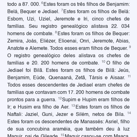
6
todo a 87. 000.
Estes foram os três filhos de Benjamim:
7
Belá, Bequer e Jediael.
Estes foram os filhos de Belá:
Esbom, Uzi, Uziel, Jeremote e Iri, cinco chefes de
famílias. Seu registro genealógico alistava 22. 034
8
homens de combate.
Estes foram os filhos de Bequer:
Zemira, Joás, Eliézer, Elioenai, Onri, Jeremote, Abias,
9
Anatote e Alemete. Todos esses eram filhos de Bequer.
O registro genealógico deles alistava os chefes de
10
famílias e 20. 200 homens de combate.
O filho de
Jediael foi Bilã. Estes foram os filhos de Bilã: Jeús,
11
Benjamim, Eúde, Quenaaná, Zetã, Társis e Aisaar.
Todos esses descendentes de Jediael eram chefes de
famílias que contavam com 17. 200 homens de combate
12
prontos para a guerra.
Supim e Hupim eram filhos de
13
Ir; e Husim era filho de Aer.
Estes foram os filhos de
14
Naftali: Jaziel, Guni, Jezer e Silém, netos de Bila.
Estes foram os descendentes de Manassés: Asriel, filho
de sua concubina araméia, que também deu à luz
15
Maquir, pai de Gileade.
Maquir casou-se com Maaca,