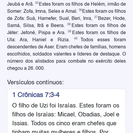
35
Jeubá e Arã.
Estes foram os filhos de Helém, irmão de
36
Somer: Zofa, Imna, Seles e Amal.
Estes foram os filhos
37
de Zofa: Suá, Harnefer, Sual, Beri, Inra,
Bezer, Hode,
38
Samá, Silsa, Itrã e Beera.
Estes foram os filhos de
39
Jéter: Jefoné, Pispa e Ara.
Estes foram os filhos de
40
Ula: Ara, Haniel e Rizia.
Todos esses foram
descendentes de Aser. Eram chefes de famílias, homens
escolhidos, soldados valentes e líderes de destaque. O
número dos alistados para combate no exército deles
chegou a 26. 000.
Versículos contínuos:
1 Crônicas 7:3-4
O filho de Uzi foi Israías. Estes foram os
filhos de Israías: Micael, Obadias, Joel e
Issias. Todos os cinco eram chefes que
tinham muitas mulheres e filhos. Por