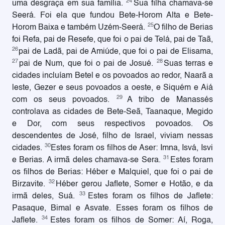
24
uma desgraça em sua família.
Sua filha chamava-se
Seerá. Foi ela que fundou Bete-Horom Alta e Bete-
25
Horom Baixa e também Uzém-Seerá.
O filho de Berias
foi Refa, pai de Resefe, que foi o pai de Telá, pai de Taã,
26
pai de Ladã, pai de Amiúde, que foi o pai de Elisama,
27
28
pai de Num, que foi o pai de Josué.
Suas terras e
cidades incluíam Betel e os povoados ao redor, Naarã a
leste, Gezer e seus povoados a oeste, e Siquém e Aiá
29
com os seus povoados.
A tribo de Manassés
controlava as cidades de Bete-Seã, Taanaque, Megido
e Dor, com seus respectivos povoados. Os
descendentes de José, filho de Israel, viviam nessas
30
cidades.
Estes foram os filhos de Aser: Imna, Isvá, Isvi
31
e Berias. A irmã deles chamava-se Sera.
Estes foram
os filhos de Berias: Héber e Malquiel, que foi o pai de
32
Birzavite.
Héber gerou Jaflete, Somer e Hotão, e da
33
irmã deles, Suá.
Estes foram os filhos de Jaflete:
Pasaque, Bimal e Asvate. Esses foram os filhos de
34
Jaflete.
Estes foram os filhos de Somer: Aí, Roga,