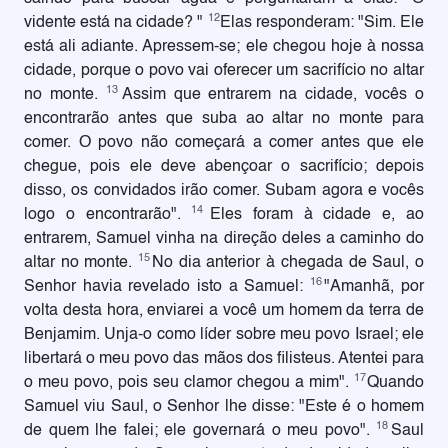
12
vidente está na cidade? "
Elas responderam: "Sim. Ele
está ali adiante. Apressem-se; ele chegou hoje à nossa
cidade, porque o povo vai oferecer um sacrifício no altar
13
no monte.
Assim que entrarem na cidade, vocês o
encontrarão antes que suba ao altar no monte para
comer. O povo não começará a comer antes que ele
chegue, pois ele deve abençoar o sacrifício; depois
disso, os convidados irão comer. Subam agora e vocês
14
logo o encontrarão".
Eles foram à cidade e, ao
entrarem, Samuel vinha na direção deles a caminho do
15
altar no monte.
No dia anterior à chegada de Saul, o
16
Senhor havia revelado isto a Samuel:
"Amanhã, por
volta desta hora, enviarei a você um homem da terra de
Benjamim. Unja-o como líder sobre meu povo Israel; ele
libertará o meu povo das mãos dos filisteus. Atentei para
17
o meu povo, pois seu clamor chegou a mim".
Quando
Samuel viu Saul, o Senhor lhe disse: "Este é o homem
18
de quem lhe falei; ele governará o meu povo".
Saul