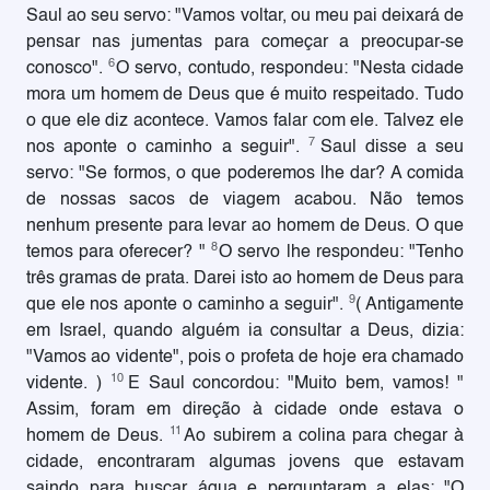
Saul ao seu servo: "Vamos voltar, ou meu pai deixará de
pensar nas jumentas para começar a preocupar-se
6
conosco".
O servo, contudo, respondeu: "Nesta cidade
mora um homem de Deus que é muito respeitado. Tudo
o que ele diz acontece. Vamos falar com ele. Talvez ele
7
nos aponte o caminho a seguir".
Saul disse a seu
servo: "Se formos, o que poderemos lhe dar? A comida
de nossas sacos de viagem acabou. Não temos
nenhum presente para levar ao homem de Deus. O que
8
temos para oferecer? "
O servo lhe respondeu: "Tenho
três gramas de prata. Darei isto ao homem de Deus para
9
que ele nos aponte o caminho a seguir".
( Antigamente
em Israel, quando alguém ia consultar a Deus, dizia:
"Vamos ao vidente", pois o profeta de hoje era chamado
10
vidente. )
E Saul concordou: "Muito bem, vamos! "
Assim, foram em direção à cidade onde estava o
11
homem de Deus.
Ao subirem a colina para chegar à
cidade, encontraram algumas jovens que estavam
saindo para buscar água e perguntaram a elas: "O