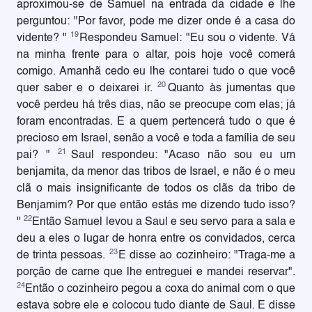
aproximou-se de Samuel na entrada da cidade e lhe
perguntou: "Por favor, pode me dizer onde é a casa do
19
vidente? "
Respondeu Samuel: "Eu sou o vidente. Vá
na minha frente para o altar, pois hoje você comerá
comigo. Amanhã cedo eu lhe contarei tudo o que você
20
quer saber e o deixarei ir.
Quanto às jumentas que
você perdeu há três dias, não se preocupe com elas; já
foram encontradas. E a quem pertencerá tudo o que é
precioso em Israel, senão a você e toda a família de seu
21
pai? "
Saul respondeu: "Acaso não sou eu um
benjamita, da menor das tribos de Israel, e não é o meu
clã o mais insignificante de todos os clãs da tribo de
Benjamim? Por que então estás me dizendo tudo isso?
22
"
Então Samuel levou a Saul e seu servo para a sala e
deu a eles o lugar de honra entre os convidados, cerca
23
de trinta pessoas.
E disse ao cozinheiro: "Traga-me a
porção de carne que lhe entreguei e mandei reservar".
24
Então o cozinheiro pegou a coxa do animal com o que
estava sobre ele e colocou tudo diante de Saul. E disse