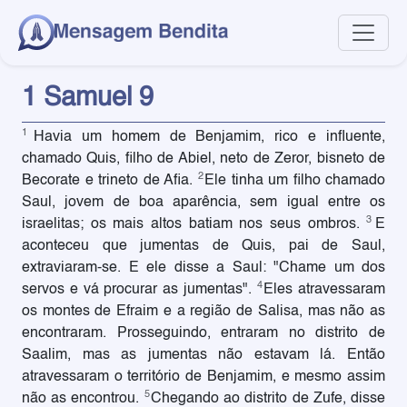
1 Samuel 9
1
Havia um homem de Benjamim, rico e influente,
chamado Quis, filho de Abiel, neto de Zeror, bisneto de
2
Becorate e trineto de Afia.
Ele tinha um filho chamado
Saul, jovem de boa aparência, sem igual entre os
3
israelitas; os mais altos batiam nos seus ombros.
E
aconteceu que jumentas de Quis, pai de Saul,
extraviaram-se. E ele disse a Saul: "Chame um dos
4
servos e vá procurar as jumentas".
Eles atravessaram
os montes de Efraim e a região de Salisa, mas não as
encontraram. Prosseguindo, entraram no distrito de
Saalim, mas as jumentas não estavam lá. Então
atravessaram o território de Benjamim, e mesmo assim
5
não as encontrou.
Chegando ao distrito de Zufe, disse