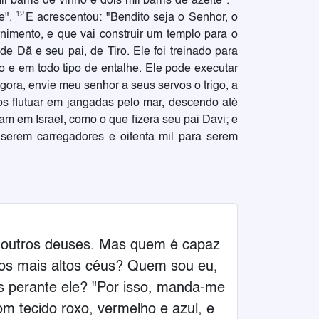
l barris de vinho e dois mil barris de azeite".
12
le".
E acrescentou: "Bendito seja o Senhor, o
ernimento, e que vai construir um templo para o
e Dã e seu pai, de Tiro. Ele foi treinado para
no e em todo tipo de entalhe. Ele pode executar
gora, envie meu senhor a seus servos o trigo, a
os flutuar em jangadas pelo mar, descendo até
m em Israel, como o que fizera seu pai Davi; e
 serem carregadores e oitenta mil para serem
s outros deuses. Mas quem é capaz
 os mais altos céus? Quem sou eu,
os perante ele? "Por isso, manda-me
 tecido roxo, vermelho e azul, e