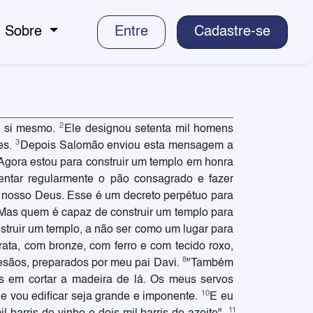
Sobre
Entre
Cadastre-se
2
a si mesmo.
Ele designou setenta mil homens
3
es.
Depois Salomão enviou esta mensagem a
Agora estou para construir um templo em honra
entar regularmente o pão consagrado e fazer
o nosso Deus. Esse é um decreto perpétuo para
Mas quem é capaz de construir um templo para
struir um templo, a não ser como um lugar para
ta, com bronze, com ferro e com tecido roxo,
8
tesãos, preparados por meu pai Davi.
"Também
is em cortar a madeira de lá. Os meus servos
10
e vou edificar seja grande e imponente.
E eu
11