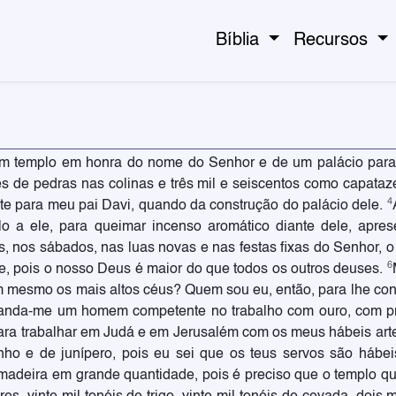
Bíblia
Recursos
um templo em honra do nome do Senhor e de um palácio par
es de pedras nas colinas e três mil e seiscentos como capataz
4
este para meu pai Davi, quando da construção do palácio dele.
 a ele, para queimar incenso aromático diante dele, apres
s, nos sábados, nas luas novas e nas festas fixas do Senhor, 
6
de, pois o nosso Deus é maior do que todos os outros deuses.
m mesmo os mais altos céus? Quem sou eu, então, para lhe con
manda-me um homem competente no trabalho com ouro, com pra
 para trabalhar em Judá e em Jerusalém com os meus hábeis ar
ho e de junípero, pois eu sei que os teus servos são hábe
adeira em grande quantidade, pois é preciso que o templo qu