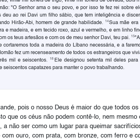
s, vinte mil tonéis de trigo, vinte mil tonéis de cevada, dois mi
omão: "O Senhor ama o seu povo, e por isso te fez rei sobre e
s deu ao rei Davi um filho sábio, que tem inteligência e disc
14
iando Hirão-Abi, homem de grande habilidade.
Sua mãe era d
dra e madeira, e em tecido roxo, azul e vermelho, e em linho fi
15
com os teus artesãos e com os de meu senhor Davi, teu pai.
"A
e cortaremos toda a madeira do Líbano necessária, e a farem
lomão fez um recenseamento de todos os estrangeiros que vivia
18
rês mil e seiscentos.
Ele designou setenta mil deles para
 e seiscentos capatazes para manter o povo trabalhando.
grande, pois o nosso Deus é maior do que todos o
visto que os céus não podem contê-lo, nem mesmo
o, a não ser como um lugar para queimar sacrifíci
om ouro, com prata, com bronze, com ferro e com