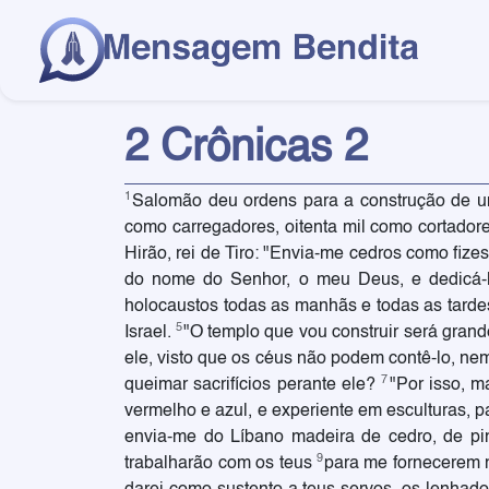
2 Crônicas 2
1
Salomão deu ordens para a construção de 
como carregadores, oitenta mil como cortador
Hirão, rei de Tiro: "Envia-me cedros como fiz
do nome do Senhor, o meu Deus, e dedicá-lo
holocaustos todas as manhãs e todas as tarde
5
Israel.
"O templo que vou construir será gran
ele, visto que os céus não podem contê-lo, ne
7
queimar sacrifícios perante ele?
"Por isso, 
vermelho e azul, e experiente em esculturas,
envia-me do Líbano madeira de cedro, de pin
9
trabalharão com os teus
para me fornecerem m