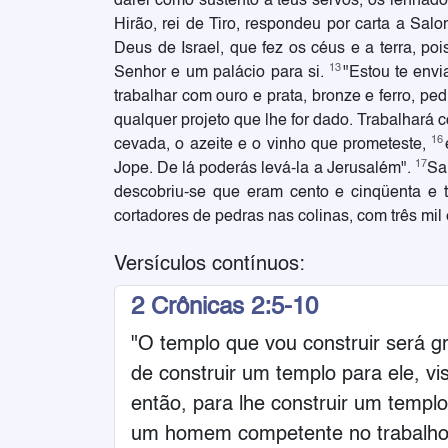
darei como sustento a teus servos, os lenhadore
Hirão, rei de Tiro, respondeu por carta a Sal
Deus de Israel, que fez os céus e a terra, poi
13
Senhor e um palácio para si.
"Estou te env
trabalhar com ouro e prata, bronze e ferro, pe
qualquer projeto que lhe for dado. Trabalhará 
16
cevada, o azeite e o vinho que prometeste,
17
Jope. De lá poderás levá-la a Jerusalém".
Sa
descobriu-se que eram cento e cinqüenta e t
cortadores de pedras nas colinas, com três mil
Versículos contínuos:
2 Crônicas 2:5-10
"O templo que vou construir será 
de construir um templo para ele, 
então, para lhe construir um templ
um homem competente no trabalho c