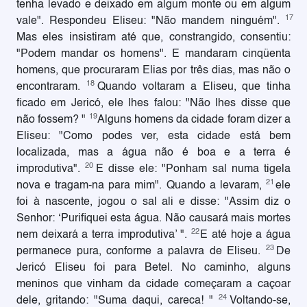
tenha levado e deixado em algum monte ou em algum
17
vale". Respondeu Eliseu: "Não mandem ninguém".
Mas eles insistiram até que, constrangido, consentiu:
"Podem mandar os homens". E mandaram cinqüenta
homens, que procuraram Elias por três dias, mas não o
18
encontraram.
Quando voltaram a Eliseu, que tinha
ficado em Jericó, ele lhes falou: "Não lhes disse que
19
não fossem? "
Alguns homens da cidade foram dizer a
Eliseu: "Como podes ver, esta cidade está bem
localizada, mas a água não é boa e a terra é
20
improdutiva".
E disse ele: "Ponham sal numa tigela
21
nova e tragam-na para mim". Quando a levaram,
ele
foi à nascente, jogou o sal ali e disse: "Assim diz o
Senhor: ‘Purifiquei esta água. Não causará mais mortes
22
nem deixará a terra improdutiva’ ".
E até hoje a água
23
permanece pura, conforme a palavra de Eliseu.
De
Jericó Eliseu foi para Betel. No caminho, alguns
meninos que vinham da cidade começaram a caçoar
24
dele, gritando: "Suma daqui, careca! "
Voltando-se,