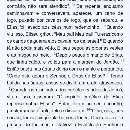
11
contrário, não será atendido".
De repente, enquanto
caminhavam e conversavam, apareceu um carro de
fogo, puxado por cavalos de fogo, que os separou, e
12
Elias foi levado aos céus num redemoinho.
Quando
viu isso, Eliseu gritou: "Meu pai! Meu pai! Tu eras como
os carros de guerra e os cavaleiros de Israel! " E quando
já não podia mais vê-lo, Eliseu pegou as próprias vestes
13
e as rasgou ao meio.
Depois pegou o manto de Elias,
14
que tinha caído, e voltou para a margem do Jordão.
Então bateu nas águas do rio com o manto e perguntou:
"Onde está agora o Senhor, o Deus de Elias? " Tendo
batido nas águas, essas se dividiram e ele atravessou.
15
Quando os discípulos dos profetas, vindos de Jericó,
viram isso, disseram: "O espírito profético de Elias
repousa sobre Eliseu". Então foram ao seu encontro,
16
prostraram-se diante dele e disseram:
"Olha, nós, teus
servos, temos cinqüenta homens fortes. Deixa-os sair à
procura do teu mestre. Talvez o Espírito do Senhor o