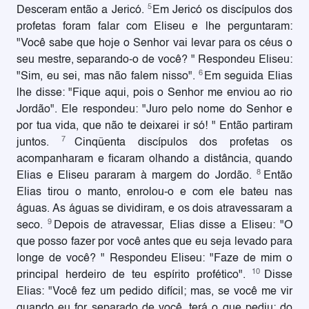
5
Desceram então a Jericó.
Em Jericó os discípulos dos
profetas foram falar com Eliseu e lhe perguntaram:
"Você sabe que hoje o Senhor vai levar para os céus o
seu mestre, separando-o de você? " Respondeu Eliseu:
6
"Sim, eu sei, mas não falem nisso".
Em seguida Elias
lhe disse: "Fique aqui, pois o Senhor me enviou ao rio
Jordão". Ele respondeu: "Juro pelo nome do Senhor e
por tua vida, que não te deixarei ir só! " Então partiram
7
juntos.
Cinqüenta discípulos dos profetas os
acompanharam e ficaram olhando a distância, quando
8
Elias e Eliseu pararam à margem do Jordão.
Então
Elias tirou o manto, enrolou-o e com ele bateu nas
águas. As águas se dividiram, e os dois atravessaram a
9
seco.
Depois de atravessar, Elias disse a Eliseu: "O
que posso fazer por você antes que eu seja levado para
longe de você? " Respondeu Eliseu: "Faze de mim o
10
principal herdeiro de teu espírito profético".
Disse
Elias: "Você fez um pedido difícil; mas, se você me vir
quando eu for separado de você, terá o que pediu; do