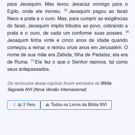
para Jeoaquim. Mas levou Jeoacaz consigo para o
35
Egito, onde ele morreu.
Jeoaquim pagou ao faraó
Neco a prata e o ouro. Mas, para cumprir as exigências
do faraó, Jeoaquim impôs tributos ao povo, cobrando a
36
prata e o ouro, de cada um conforme suas posses.
Jeoaquim tinha vinte e cinco anos de idade quando
começou a reinar, e reinou onze anos em Jerusalém. O
nome de sua mãe era Zebida, filha de Pedaías; ela era
37
de Ruma.
Ele fez o que o Senhor reprova, tal como
seus antepassados.
Os versículos desse capítulo foram extraídos da
Bíblia
Sagrada NVI (Nova Versão Internacional)
📖 2 Reis
🙏 Todos os Livros da Bíblia NVI