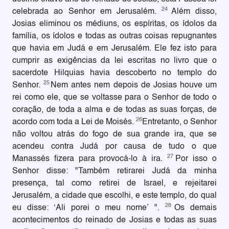
24
celebrada ao Senhor em Jerusalém.
Além disso,
Josias eliminou os médiuns, os espíritas, os ídolos da
família, os ídolos e todas as outras coisas repugnantes
que havia em Judá e em Jerusalém. Ele fez isto para
cumprir as exigências da lei escritas no livro que o
sacerdote Hilquias havia descoberto no templo do
25
Senhor.
Nem antes nem depois de Josias houve um
rei como ele, que se voltasse para o Senhor de todo o
coração, de toda a alma e de todas as suas forças, de
26
acordo com toda a Lei de Moisés.
Entretanto, o Senhor
não voltou atrás do fogo de sua grande ira, que se
acendeu contra Judá por causa de tudo o que
27
Manassés fizera para provocá-lo à ira.
Por isso o
Senhor disse: "Também retirarei Judá da minha
presença, tal como retirei de Israel, e rejeitarei
Jerusalém, a cidade que escolhi, e este templo, do qual
28
eu disse: ‘Ali porei o meu nome’ ".
Os demais
acontecimentos do reinado de Josias e todas as suas