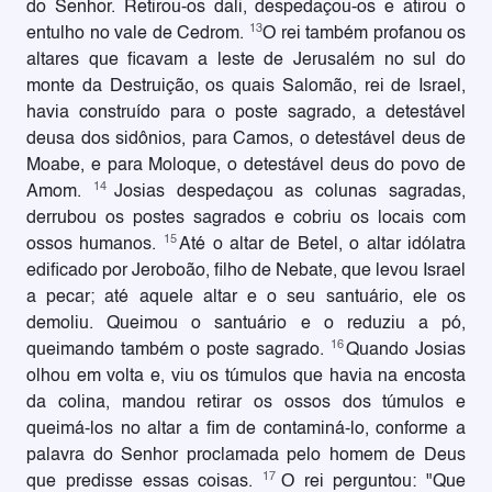
do Senhor. Retirou-os dali, despedaçou-os e atirou o
13
entulho no vale de Cedrom.
O rei também profanou os
altares que ficavam a leste de Jerusalém no sul do
monte da Destruição, os quais Salomão, rei de Israel,
havia construído para o poste sagrado, a detestável
deusa dos sidônios, para Camos, o detestável deus de
Moabe, e para Moloque, o detestável deus do povo de
14
Amom.
Josias despedaçou as colunas sagradas,
derrubou os postes sagrados e cobriu os locais com
15
ossos humanos.
Até o altar de Betel, o altar idólatra
edificado por Jeroboão, filho de Nebate, que levou Israel
a pecar; até aquele altar e o seu santuário, ele os
demoliu. Queimou o santuário e o reduziu a pó,
16
queimando também o poste sagrado.
Quando Josias
olhou em volta e, viu os túmulos que havia na encosta
da colina, mandou retirar os ossos dos túmulos e
queimá-los no altar a fim de contaminá-lo, conforme a
palavra do Senhor proclamada pelo homem de Deus
17
que predisse essas coisas.
O rei perguntou: "Que