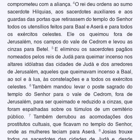
4
comprometeu com a aliança.
O rei deu ordens ao sumo
sacerdote Hilquias, aos sacerdotes auxiliares e aos
guardas das portas que retirassem do templo do Senhor
todos os utensílios feitos para Baal e Aserá e para todos
os exércitos celestes. Ele os queimou fora de
Jerusalém, nos campos do vale de Cedrom e levou as
5
cinzas para Betel.
E eliminou os sacerdotes pagãos
nomeados pelos reis de Judá para queimar incenso nos
altares idólatras das cidades de Judá e dos arredores
de Jerusalém, aqueles que queimavam incenso a Baal,
ao sol e à lua, às constelações e a todos os exércitos
6
celestes.
Também mandou levar o poste sagrado do
templo do Senhor para o vale de Cedrom, fora de
Jerusalém, para ser queimado e reduzido a cinzas, que
foram espalhadas sobre os túmulos de um cemitério
7
público.
Também derrubou as acomodações dos
prostitutos cultuais, que ficavam no templo do Senhor,
8
onde as mulheres teciam para Aserá.
Josias trouxe
todos os sacerdotes das cidades de Judá e, desde