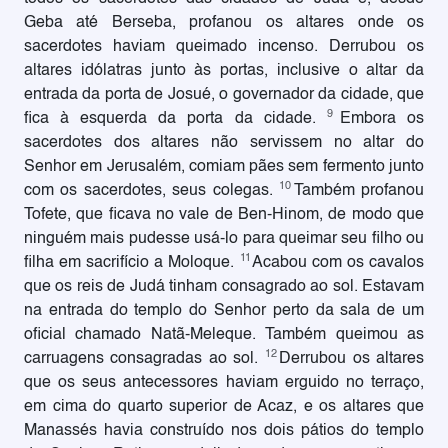
Geba até Berseba, profanou os altares onde os
sacerdotes haviam queimado incenso. Derrubou os
altares idólatras junto às portas, inclusive o altar da
entrada da porta de Josué, o governador da cidade, que
9
fica à esquerda da porta da cidade.
Embora os
sacerdotes dos altares não servissem no altar do
Senhor em Jerusalém, comiam pães sem fermento junto
10
com os sacerdotes, seus colegas.
Também profanou
Tofete, que ficava no vale de Ben-Hinom, de modo que
ninguém mais pudesse usá-lo para queimar seu filho ou
11
filha em sacrifício a Moloque.
Acabou com os cavalos
que os reis de Judá tinham consagrado ao sol. Estavam
na entrada do templo do Senhor perto da sala de um
oficial chamado Natã-Meleque. Também queimou as
12
carruagens consagradas ao sol.
Derrubou os altares
que os seus antecessores haviam erguido no terraço,
em cima do quarto superior de Acaz, e os altares que
Manassés havia construído nos dois pátios do templo