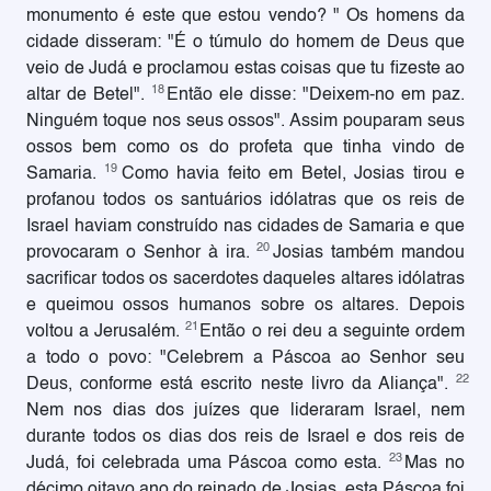
monumento é este que estou vendo? " Os homens da
cidade disseram: "É o túmulo do homem de Deus que
veio de Judá e proclamou estas coisas que tu fizeste ao
18
altar de Betel".
Então ele disse: "Deixem-no em paz.
Ninguém toque nos seus ossos". Assim pouparam seus
ossos bem como os do profeta que tinha vindo de
19
Samaria.
Como havia feito em Betel, Josias tirou e
profanou todos os santuários idólatras que os reis de
Israel haviam construído nas cidades de Samaria e que
20
provocaram o Senhor à ira.
Josias também mandou
sacrificar todos os sacerdotes daqueles altares idólatras
e queimou ossos humanos sobre os altares. Depois
21
voltou a Jerusalém.
Então o rei deu a seguinte ordem
a todo o povo: "Celebrem a Páscoa ao Senhor seu
22
Deus, conforme está escrito neste livro da Aliança".
Nem nos dias dos juízes que lideraram Israel, nem
durante todos os dias dos reis de Israel e dos reis de
23
Judá, foi celebrada uma Páscoa como esta.
Mas no
décimo oitavo ano do reinado de Josias, esta Páscoa foi