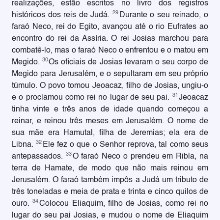
realizações, estão escritos no livro dos registros
29
históricos dos reis de Judá.
Durante o seu reinado, o
faraó Neco, rei do Egito, avançou até o rio Eufrates ao
encontro do rei da Assíria. O rei Josias marchou para
combatê-lo, mas o faraó Neco o enfrentou e o matou em
30
Megido.
Os oficiais de Josias levaram o seu corpo de
Megido para Jerusalém, e o sepultaram em seu próprio
túmulo. O povo tomou Jeoacaz, filho de Josias, ungiu-o
31
e o proclamou como rei no lugar de seu pai.
Jeoacaz
tinha vinte e três anos de idade quando começou a
reinar, e reinou três meses em Jerusalém. O nome de
sua mãe era Hamutal, filha de Jeremias; ela era de
32
Libna.
Ele fez o que o Senhor reprova, tal como seus
33
antepassados.
O faraó Neco o prendeu em Ribla, na
terra de Hamate, de modo que não mais reinou em
Jerusalém. O faraó também impôs a Judá um tributo de
três toneladas e meia de prata e trinta e cinco quilos de
34
ouro.
Colocou Eliaquim, filho de Josias, como rei no
lugar do seu pai Josias, e mudou o nome de Eliaquim