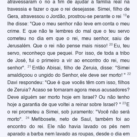
atravessaram o rio a fim de ajudar a família real na
travessia e fazer o que o rei desejasse. Simei, filho de
19
Gera, atravessou o Jordão, prostrou-se perante o rei
e
lhe disse: "Que o meu senhor não leve em conta o meu
crime. E que não te lembres do mal que o teu servo
cometeu no dia em que o rei, meu senhor, saiu de
20
Jerusalém. Que o rei não pense mais nisso!
Eu, teu
servo, reconheço que pequei. Por isso, de toda a tribo
de José, fui o primeiro a vir ao encontro do rei, meu
21
senhor".
Então Abisai, filho de Zeruia, disse: "Simei
22
amaldiçoou o ungido do Senhor, ele deve ser morto! "
Davi respondeu: "Que é que vocês têm com isso, filhos
de Zeruia? Acaso se tornaram agora meus acusadores?
Deve alguém ser morto hoje em Israel? Ou não tenho
23
hoje a garantia de que voltei a reinar sobre Israel? "
E
o rei prometeu a Simei, sob juramento: "Você não será
24
morto".
Mefibosete, neto de Saul, também foi ao
encontro do rei. Ele não havia lavado os pés nem
aparado a barba nem lavado as roupas, desde o dia em