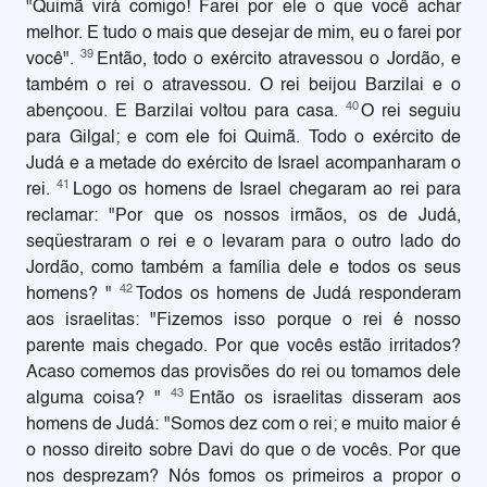
"Quimã virá comigo! Farei por ele o que você achar
melhor. E tudo o mais que desejar de mim, eu o farei por
39
você".
Então, todo o exército atravessou o Jordão, e
também o rei o atravessou. O rei beijou Barzilai e o
40
abençoou. E Barzilai voltou para casa.
O rei seguiu
para Gilgal; e com ele foi Quimã. Todo o exército de
Judá e a metade do exército de Israel acompanharam o
41
rei.
Logo os homens de Israel chegaram ao rei para
reclamar: "Por que os nossos irmãos, os de Judá,
seqüestraram o rei e o levaram para o outro lado do
Jordão, como também a família dele e todos os seus
42
homens? "
Todos os homens de Judá responderam
aos israelitas: "Fizemos isso porque o rei é nosso
parente mais chegado. Por que vocês estão irritados?
Acaso comemos das provisões do rei ou tomamos dele
43
alguma coisa? "
Então os israelitas disseram aos
homens de Judá: "Somos dez com o rei; e muito maior é
o nosso direito sobre Davi do que o de vocês. Por que
nos desprezam? Nós fomos os primeiros a propor o