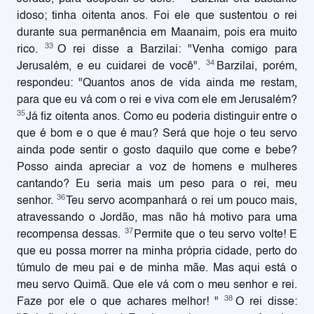
idoso; tinha oitenta anos. Foi ele que sustentou o rei
durante sua permanência em Maanaim, pois era muito
33
rico.
O rei disse a Barzilai: "Venha comigo para
34
Jerusalém, e eu cuidarei de você".
Barzilai, porém,
respondeu: "Quantos anos de vida ainda me restam,
para que eu vá com o rei e viva com ele em Jerusalém?
35
Já fiz oitenta anos. Como eu poderia distinguir entre o
que é bom e o que é mau? Será que hoje o teu servo
ainda pode sentir o gosto daquilo que come e bebe?
Posso ainda apreciar a voz de homens e mulheres
cantando? Eu seria mais um peso para o rei, meu
36
senhor.
Teu servo acompanhará o rei um pouco mais,
atravessando o Jordão, mas não há motivo para uma
37
recompensa dessas.
Permite que o teu servo volte! E
que eu possa morrer na minha própria cidade, perto do
túmulo de meu pai e de minha mãe. Mas aqui está o
meu servo Quimã. Que ele vá com o meu senhor e rei.
38
Faze por ele o que achares melhor! "
O rei disse: