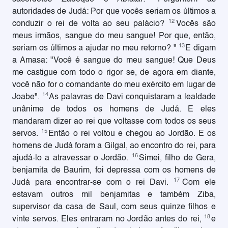
autoridades de Judá: Por que vocês seriam os últimos a
12
conduzir o rei de volta ao seu palácio?
Vocês são
meus irmãos, sangue do meu sangue! Por que, então,
13
seriam os últimos a ajudar no meu retorno? "
E digam
a Amasa: "Você é sangue do meu sangue! Que Deus
me castigue com todo o rigor se, de agora em diante,
você não for o comandante do meu exército em lugar de
14
Joabe".
As palavras de Davi conquistaram a lealdade
unânime de todos os homens de Judá. E eles
mandaram dizer ao rei que voltasse com todos os seus
15
servos.
Então o rei voltou e chegou ao Jordão. E os
homens de Judá foram a Gilgal, ao encontro do rei, para
16
ajudá-lo a atravessar o Jordão.
Simei, filho de Gera,
benjamita de Baurim, foi depressa com os homens de
17
Judá para encontrar-se com o rei Davi.
Com ele
estavam outros mil benjamitas e também Ziba,
supervisor da casa de Saul, com seus quinze filhos e
18
vinte servos. Eles entraram no Jordão antes do rei,
e