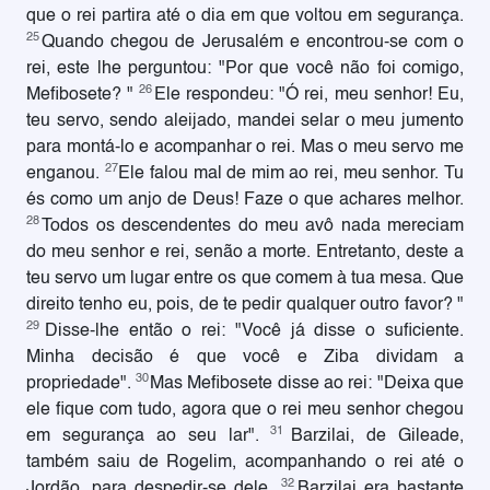
que o rei partira até o dia em que voltou em segurança.
25
Quando chegou de Jerusalém e encontrou-se com o
rei, este lhe perguntou: "Por que você não foi comigo,
26
Mefibosete? "
Ele respondeu: "Ó rei, meu senhor! Eu,
teu servo, sendo aleijado, mandei selar o meu jumento
para montá-lo e acompanhar o rei. Mas o meu servo me
27
enganou.
Ele falou mal de mim ao rei, meu senhor. Tu
és como um anjo de Deus! Faze o que achares melhor.
28
Todos os descendentes do meu avô nada mereciam
do meu senhor e rei, senão a morte. Entretanto, deste a
teu servo um lugar entre os que comem à tua mesa. Que
direito tenho eu, pois, de te pedir qualquer outro favor? "
29
Disse-lhe então o rei: "Você já disse o suficiente.
Minha decisão é que você e Ziba dividam a
30
propriedade".
Mas Mefibosete disse ao rei: "Deixa que
ele fique com tudo, agora que o rei meu senhor chegou
31
em segurança ao seu lar".
Barzilai, de Gileade,
também saiu de Rogelim, acompanhando o rei até o
32
Jordão, para despedir-se dele.
Barzilai era bastante