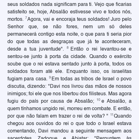
seus soldados nada significam para ti. Vejo que ficarias
satisfeito se, hoje, Absalão estivesse vivo e todos nós,
7
mortos.
Agora, vai e encoraja teus soldados! Juro pelo
Senhor que, se não fores, nem um só deles
permanecerá contigo esta noite, o que para ti seria pior
do que todas as desgraças que já te aconteceram,
8
desde a tua juventude".
Então o rei levantou-se e
sentou-se junto à porta da cidade. Quando o exército
soube que o rei estava sentado junto à porta, todos os
soldados foram até ele. Enquanto isso, os israelitas
9
fugiam para casa.
Em todas as tribos de Israel o povo
discutia, dizendo: "Davi nos livrou das mãos de nossos
inimigos; foi ele que nos libertou dos filisteus. Mas agora
10
fugiu do país por causa de Absalão;
e Absalão, a
quem tínhamos ungido rei, morreu em combate. E então,
11
por que não falam em trazer o rei de volta? "
Quando
chegou aos ouvidos do rei o que todo o Israel estava
comentando, Davi mandou a seguinte mensagem aos
sacerdotes Zadoque e Abiatar: "Perguntem às