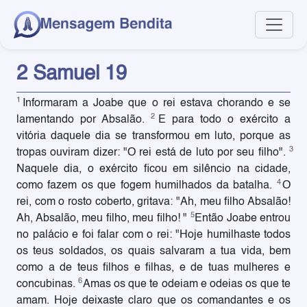
2 Samuel 19
1
Informaram a Joabe que o rei estava chorando e se
2
lamentando por Absalão.
E para todo o exército a
vitória daquele dia se transformou em luto, porque as
3
tropas ouviram dizer: "O rei está de luto por seu filho".
Naquele dia, o exército ficou em silêncio na cidade,
4
como fazem os que fogem humilhados da batalha.
O
rei, com o rosto coberto, gritava: "Ah, meu filho Absalão!
5
Ah, Absalão, meu filho, meu filho! "
Então Joabe entrou
no palácio e foi falar com o rei: "Hoje humilhaste todos
os teus soldados, os quais salvaram a tua vida, bem
como a de teus filhos e filhas, e de tuas mulheres e
6
concubinas.
Amas os que te odeiam e odeias os que te
amam. Hoje deixaste claro que os comandantes e os