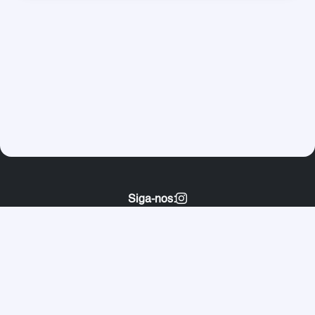
Siga-nos:
Bíblia Online
Conteúdos
Sobre nós
Entre em Contato
Política de Privacidade