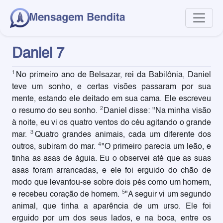
Daniel 7
1
No primeiro ano de Belsazar, rei da Babilônia, Daniel
teve um sonho, e certas visões passaram por sua
mente, estando ele deitado em sua cama. Ele escreveu
2
o resumo do seu sonho.
Daniel disse: "Na minha visão
à noite, eu vi os quatro ventos do céu agitando o grande
3
mar.
Quatro grandes animais, cada um diferente dos
4
outros, subiram do mar.
"O primeiro parecia um leão, e
tinha as asas de águia. Eu o observei até que as suas
asas foram arrancadas, e ele foi erguido do chão de
modo que levantou-se sobre dois pés como um homem,
5
e recebeu coração de homem.
"A seguir vi um segundo
animal, que tinha a aparência de um urso. Ele foi
erguido por um dos seus lados, e na boca, entre os