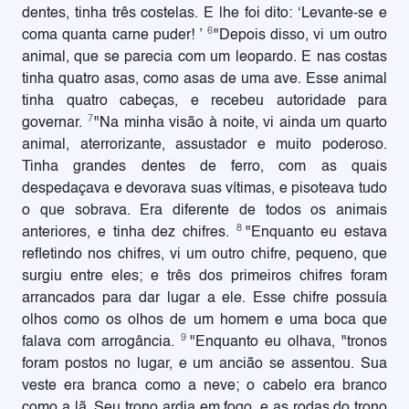
dentes, tinha três costelas. E lhe foi dito: ‘Levante-se e
6
coma quanta carne puder! ’
"Depois disso, vi um outro
animal, que se parecia com um leopardo. E nas costas
tinha quatro asas, como asas de uma ave. Esse animal
tinha quatro cabeças, e recebeu autoridade para
7
governar.
"Na minha visão à noite, vi ainda um quarto
animal, aterrorizante, assustador e muito poderoso.
Tinha grandes dentes de ferro, com as quais
despedaçava e devorava suas vítimas, e pisoteava tudo
o que sobrava. Era diferente de todos os animais
8
anteriores, e tinha dez chifres.
"Enquanto eu estava
refletindo nos chifres, vi um outro chifre, pequeno, que
surgiu entre eles; e três dos primeiros chifres foram
arrancados para dar lugar a ele. Esse chifre possuía
olhos como os olhos de um homem e uma boca que
9
falava com arrogância.
"Enquanto eu olhava, "tronos
foram postos no lugar, e um ancião se assentou. Sua
veste era branca como a neve; o cabelo era branco
como a lã. Seu trono ardia em fogo, e as rodas do trono