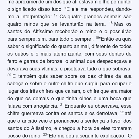
me aproximei de um dos que ali estavam e lhe perguntei
o significado disso tudo. "E ele me respondeu, dando-
17
me a interpretação:
‘Os quatro grandes animais são
18
quatro reinos que se levantarão na terra.
Mas os
santos do Altíssimo receberão o reino e o possuirão
19
para sempre; sim, para todo o sempre’.
"Então eu quis
saber o significado do quarto animal, diferente de todos
os outros e o mais aterrorizante, com seus dentes de
ferro e garras de bronze, o animal que despedaçava e
devorava suas vítimas, e pisoteava tudo o que sobrava.
20
E também quis saber sobre os dez chifres da sua
cabeça e sobre o outro chifre que surgiu para ocupar o
lugar dos três chifres que caíram, o chifre que era maior
do que os demais e que tinha olhos e uma boca que
21
falava com arrogância.
Enquanto eu observava, esse
22
chifre guerreava contra os santos e os derrotava,
até
que o ancião veio e pronunciou a sentença a favor dos
santos do Altíssimo, e chegou a hora de eles tomarem
23
posse do reino.
"Ele me deu a seguinte explicação: ‘O