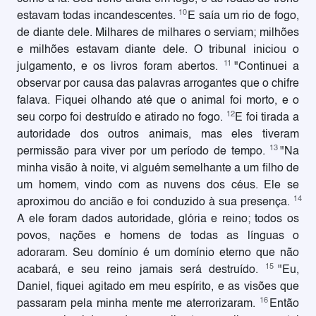
10
estavam todas incandescentes.
E saía um rio de fogo,
de diante dele. Milhares de milhares o serviam; milhões
e milhões estavam diante dele. O tribunal iniciou o
11
julgamento, e os livros foram abertos.
"Continuei a
observar por causa das palavras arrogantes que o chifre
falava. Fiquei olhando até que o animal foi morto, e o
12
seu corpo foi destruído e atirado no fogo.
E foi tirada a
autoridade dos outros animais, mas eles tiveram
13
permissão para viver por um período de tempo.
"Na
minha visão à noite, vi alguém semelhante a um filho de
um homem, vindo com as nuvens dos céus. Ele se
14
aproximou do ancião e foi conduzido à sua presença.
A ele foram dados autoridade, glória e reino; todos os
povos, nações e homens de todas as línguas o
adoraram. Seu domínio é um domínio eterno que não
15
acabará, e seu reino jamais será destruído.
"Eu,
Daniel, fiquei agitado em meu espírito, e as visões que
16
passaram pela minha mente me aterrorizaram.
Então