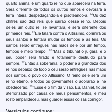
quarto animal é um quarto reino que aparecerá na terra.
Será diferente de todos os outros reinos e devorará a
24
terra inteira, despedaçando-a e pisoteando-a.
Os dez
chifres são dez reis que sairão desse reino. Depois
deles um outro rei se levantará, e será diferente dos
25
primeiros reis.
Ele falará contra o Altíssimo, oprimirá os
seus santos e tentará mudar os tempos e as leis. Os
santos serão entregues nas mãos dele por um tempo,
26
tempos e meio tempo’.
"Mas o tribunal o julgará, e o
seu poder será tirado e totalmente destruído para
27
sempre.
Então a soberania, o poder e a grandeza dos
reinos debaixo de todo o céu serão entregues nas mãos
dos santos, o povo do Altíssimo. O reino dele será um
reino eterno, e todos os governantes o adorarão e lhe
28
obedecerão.
"Esse é o fim da visão. Eu, Daniel, fiquei
aterrorizado por causa de meus pensamentos, e meu
rosto empalideceu, mas guardei essas coisas comigo".
Versículos contínuos: