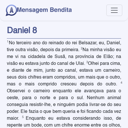
Daniel 8
1
No terceiro ano do reinado do rei Belsazar, eu, Daniel,
2
tive outra visão, depois da primeira.
Na minha visão eu
me vi na cidadela de Susã, na província de Elão; na
3
visão eu estava junto do canal de Ulai.
Olhei para cima,
e diante de mim, junto ao canal, estava um carneiro,
seus dois chifres eram compridos, um mais que o outro,
4
mas o mais comprido cresceu depois do outro.
Observei o carneiro enquanto ele avançava para o
oeste, para o norte e para o sul. Nenhum animal
conseguia resistir-lhe, e ninguém podia livrar-se do seu
poder. Ele fazia o que bem queria e foi ficando cada vez
5
maior.
Enquanto eu estava considerando isso, de
repente um bode, com um chifre enorme entre os olhos,