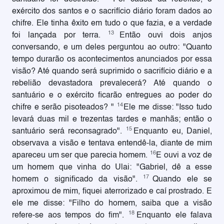
exército dos santos e o sacrifício diário foram dados ao
chifre. Ele tinha êxito em tudo o que fazia, e a verdade
13
foi lançada por terra.
Então ouvi dois anjos
conversando, e um deles perguntou ao outro: "Quanto
tempo durarão os acontecimentos anunciados por essa
visão? Até quando será suprimido o sacrifício diário e a
rebelião devastadora prevalecerá? Até quando o
santuário e o exército ficarão entregues ao poder do
14
chifre e serão pisoteados? "
Ele me disse: "Isso tudo
levará duas mil e trezentas tardes e manhãs; então o
15
santuário será reconsagrado".
Enquanto eu, Daniel,
observava a visão e tentava entendê-la, diante de mim
16
apareceu um ser que parecia homem.
E ouvi a voz de
um homem que vinha do Ulai: "Gabriel, dê a esse
17
homem o significado da visão".
Quando ele se
aproximou de mim, fiquei aterrorizado e caí prostrado. E
ele me disse: "Filho do homem, saiba que a visão
18
refere-se aos tempos do fim".
Enquanto ele falava