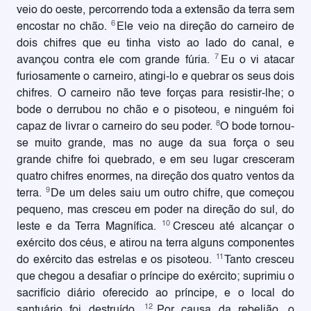
veio do oeste, percorrendo toda a extensão da terra sem
6
encostar no chão.
Ele veio na direção do carneiro de
dois chifres que eu tinha visto ao lado do canal, e
7
avançou contra ele com grande fúria.
Eu o vi atacar
furiosamente o carneiro, atingi-lo e quebrar os seus dois
chifres. O carneiro não teve forças para resistir-lhe; o
bode o derrubou no chão e o pisoteou, e ninguém foi
8
capaz de livrar o carneiro do seu poder.
O bode tornou-
se muito grande, mas no auge da sua força o seu
grande chifre foi quebrado, e em seu lugar cresceram
quatro chifres enormes, na direção dos quatro ventos da
9
terra.
De um deles saiu um outro chifre, que começou
pequeno, mas cresceu em poder na direção do sul, do
10
leste e da Terra Magnífica.
Cresceu até alcançar o
exército dos céus, e atirou na terra alguns componentes
11
do exército das estrelas e os pisoteou.
Tanto cresceu
que chegou a desafiar o príncipe do exército; suprimiu o
sacrifício diário oferecido ao príncipe, e o local do
12
santuário foi destruído.
Por causa da rebelião, o