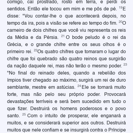
comigo, caí prostrado, rosto em terra, e perdi os
19
sentidos. Então ele tocou em mim e me pôs de pé.
E
disse: "Vou contar-lhe o que acontecerá depois, no
20
tempo da ira, pois a visão se refere ao tempo do fim.
O
carneiro de dois chifres que você viu representa os reis
21
da Média e da Pérsia.
O bode peludo é o rei da
Grécia, e o grande chifre entre os seus olhos é o
22
primeiro rei.
Os quatro chifres que tomaram o lugar do
chifre que foi quebrado são quatro reinos que surgirão
23
da nação daquele rei, mas não terão o mesmo poder.
"No final do reinado deles, quando a rebelião dos
ímpios tiver chegado ao máximo, surgirá um rei de duro
24
semblante, mestre em astúcias.
Ele se tornará muito
forte, mas não pelo seu próprio poder. Provocará
devastações terríveis e será bem sucedido em tudo o
que fizer. Destruirá os homens poderosos e o povo
25
santo.
Com o intuito de prosperar, ele enganará a
muitos, e se considerará superior aos outros. Destruirá
muitos que nele confiam e se insurgirá contra o Príncipe