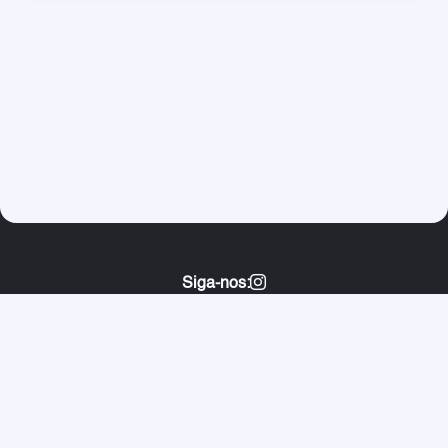
Siga-nos:
Bíblia Online
Conteúdos
Sobre nós
Entre em Contato
Política de Privacidade