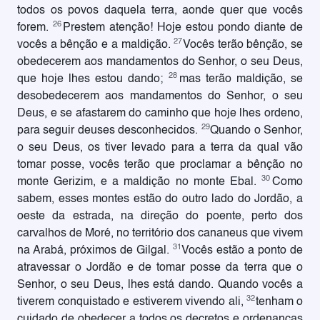
todos os povos daquela terra, aonde quer que vocês
26
forem.
Prestem atenção! Hoje estou pondo diante de
27
vocês a bênção e a maldição.
Vocês terão bênção, se
obedecerem aos mandamentos do Senhor, o seu Deus,
28
que hoje lhes estou dando;
mas terão maldição, se
desobedecerem aos mandamentos do Senhor, o seu
Deus, e se afastarem do caminho que hoje lhes ordeno,
29
para seguir deuses desconhecidos.
Quando o Senhor,
o seu Deus, os tiver levado para a terra da qual vão
tomar posse, vocês terão que proclamar a bênção no
30
monte Gerizim, e a maldição no monte Ebal.
Como
sabem, esses montes estão do outro lado do Jordão, a
oeste da estrada, na direção do poente, perto dos
carvalhos de Moré, no território dos cananeus que vivem
31
na Arabá, próximos de Gilgal.
Vocês estão a ponto de
atravessar o Jordão e de tomar posse da terra que o
Senhor, o seu Deus, lhes está dando. Quando vocês a
32
tiverem conquistado e estiverem vivendo ali,
tenham o
cuidado de obedecer a todos os decretos e ordenanças