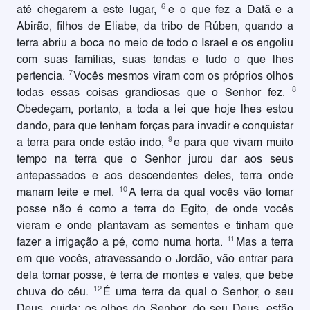
6
até chegarem a este lugar,
e o que fez a Datã e a
Abirão, filhos de Eliabe, da tribo de Rúben, quando a
terra abriu a boca no meio de todo o Israel e os engoliu
com suas famílias, suas tendas e tudo o que lhes
7
pertencia.
Vocês mesmos viram com os próprios olhos
8
todas essas coisas grandiosas que o Senhor fez.
Obedeçam, portanto, a toda a lei que hoje lhes estou
dando, para que tenham forças para invadir e conquistar
9
a terra para onde estão indo,
e para que vivam muito
tempo na terra que o Senhor jurou dar aos seus
antepassados e aos descendentes deles, terra onde
10
manam leite e mel.
A terra da qual vocês vão tomar
posse não é como a terra do Egito, de onde vocês
vieram e onde plantavam as sementes e tinham que
11
fazer a irrigação a pé, como numa horta.
Mas a terra
em que vocês, atravessando o Jordão, vão entrar para
dela tomar posse, é terra de montes e vales, que bebe
12
chuva do céu.
É uma terra da qual o Senhor, o seu
Deus, cuida; os olhos do Senhor, do seu Deus, estão