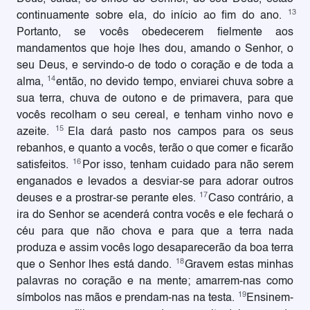
13
continuamente sobre ela, do início ao fim do ano.
Portanto, se vocês obedecerem fielmente aos
mandamentos que hoje lhes dou, amando o Senhor, o
seu Deus, e servindo-o de todo o coração e de toda a
14
alma,
então, no devido tempo, enviarei chuva sobre a
sua terra, chuva de outono e de primavera, para que
vocês recolham o seu cereal, e tenham vinho novo e
15
azeite.
Ela dará pasto nos campos para os seus
rebanhos, e quanto a vocês, terão o que comer e ficarão
16
satisfeitos.
Por isso, tenham cuidado para não serem
enganados e levados a desviar-se para adorar outros
17
deuses e a prostrar-se perante eles.
Caso contrário, a
ira do Senhor se acenderá contra vocês e ele fechará o
céu para que não chova e para que a terra nada
produza e assim vocês logo desaparecerão da boa terra
18
que o Senhor lhes está dando.
Gravem estas minhas
palavras no coração e na mente; amarrem-nas como
19
símbolos nas mãos e prendam-nas na testa.
Ensinem-