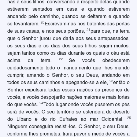
nas a seus filhos, conversando a respeito delas quando
estiverem sentados em casa e quando estiverem
andando pelo caminho, quando se deitarem e quando
20
se levantarem.
Escrevam-nas nos batentes das portas
21
de suas casas, e nos seus portões,
para que, na terra
que o Senhor jurou que daria aos seus antepassados,
os seus dias e os dias dos seus filhos sejam muitos,
sejam tantos como os dias durante os quais o céu está
22
acima da terra.
Se vocês obedecerem
cuidadosamente todo o mandamento que lhes mando
cumprir, amando o Senhor, o seu Deus, andando em
23
todos os seus caminhos e apegando-se a ele,
então o
Senhor expulsará todas essas nações da presença de
vocês, e vocês despojarão nações maiores e mais fortes
24
do que vocês.
Todo lugar onde vocês puserem os pés
será de vocês. O seu território se estenderá do deserto
25
do Líbano e do rio Eufrates ao mar Ocidental.
Ninguém conseguirá resisti-los. O Senhor, o seu Deus,
conforme lhes prometeu, trará pavor e medo de vocês a