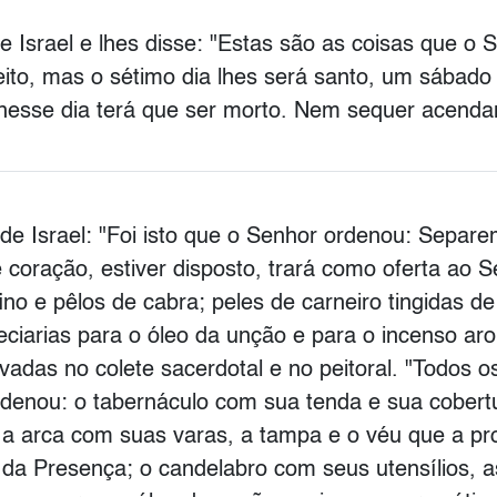
 Israel e lhes disse: "Estas são as coisas que o
feito, mas o sétimo dia lhes será santo, um sába
r nesse dia terá que ser morto. Nem sequer acen
de Israel: "Foi isto que o Senhor ordenou: Separ
coração, estiver disposto, trará como oferta ao Se
 fino e pêlos de cabra; peles de carneiro tingidas 
eciarias para o óleo da unção e para o incenso ar
adas no colete sacerdotal e no peitoral. "Todos 
ordenou: o tabernáculo com sua tenda e sua cobert
; a arca com suas varas, a tampa e o véu que a p
s da Presença; o candelabro com seus utensílios, 