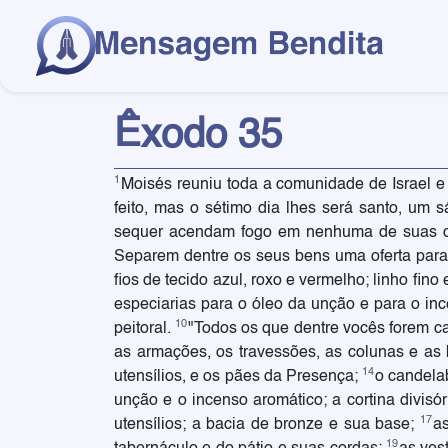
Êxodo 35
1
Moisés reuniu toda a comunidade de Israel e
feito, mas o sétimo dia lhes será santo, um
sequer acendam fogo em nenhuma de suas c
Separem dentre os seus bens uma oferta para 
fios de tecido azul, roxo e vermelho; linho fino
especiarias para o óleo da unção e para o in
10
peitoral.
"Todos os que dentre vocês forem c
as armações, os travessões, as colunas e as
14
utensílios, e os pães da Presença;
o candela
unção e o incenso aromático; a cortina divisó
17
utensílios; a bacia de bronze e sua base;
a
19