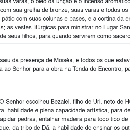
suas varas, o óleo da unção e o incenso aromático;
 com sua grelha de bronze, suas varas e todos os 
 pátio com suas colunas e bases, e a cortina da e
s; as vestes litúrgicas para ministrar no Lugar Sa
de seus filhos, para quando servirem como sacerd
saiu da presença de Moisés, e todos os que estav
ta ao Senhor para a obra na Tenda do Encontro, pa
"O Senhor escolheu Bezalel, filho de Uri, neto de H
a, habilidade e plena capacidade artística, para 
 lapidar pedras, entalhar madeira para todo tipo d
que, da tribo de Dã, a habilidade de ensinar os o