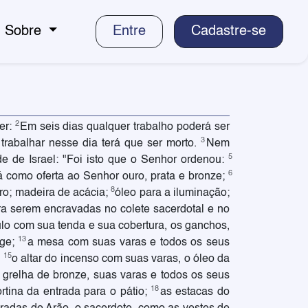
Sobre
Entre
Cadastre-se
2
er:
Em seis dias qualquer trabalho poderá ser
3
trabalhar nesse dia terá que ser morto.
Nem
5
e de Israel: "Foi isto que o Senhor ordenou:
6
á como oferta ao Senhor ouro, prata e bronze;
8
uro; madeira de acácia;
óleo para a iluminação;
ra serem encravadas no colete sacerdotal e no
lo com sua tenda e sua cobertura, os ganchos,
13
ege;
a mesa com suas varas e todos os seus
15
;
o altar do incenso com suas varas, o óleo da
 grelha de bronze, suas varas e todos os seus
18
rtina da entrada para o pátio;
as estacas do