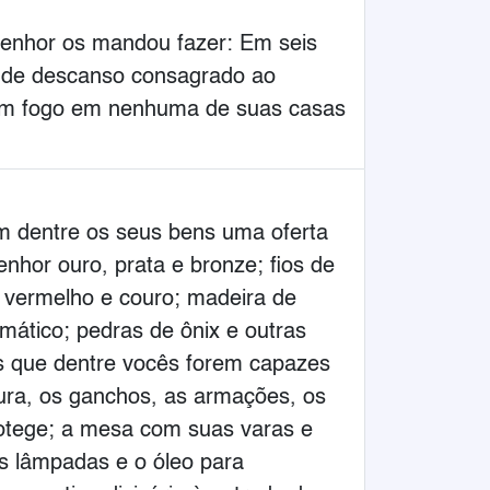
 Senhor os mandou fazer: Em seis
do de descanso consagrado ao
dam fogo em nenhuma de suas casas
em dentre os seus bens uma oferta
nhor ouro, prata e bronze; fios de
de vermelho e couro; madeira de
omático; pedras de ônix e outras
os que dentre vocês forem capazes
ura, os ganchos, as armações, os
rotege; a mesa com suas varas e
as lâmpadas e o óleo para