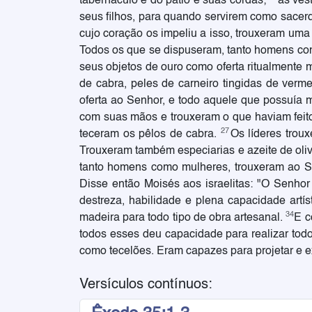
tabernáculo e do pátio e suas cordas;
as ves
seus filhos, para quando servirem como sacer
cujo coração os impeliu a isso, trouxeram uma
Todos os que se dispuseram, tanto homens como
seus objetos de ouro como oferta ritualmente 
de cabra, peles de carneiro tingidas de verm
oferta ao Senhor, e todo aquele que possuía 
com suas mãos e trouxeram o que haviam feito:
27
teceram os pêlos de cabra.
Os líderes trou
Trouxeram também especiarias e azeite de oliv
tanto homens como mulheres, trouxeram ao Se
Disse então Moisés aos israelitas: "O Senhor 
destreza, habilidade e plena capacidade artís
34
madeira para todo tipo de obra artesanal.
E c
todos esses deu capacidade para realizar todo 
como tecelões. Eram capazes para projetar e ex
Versículos contínuos: