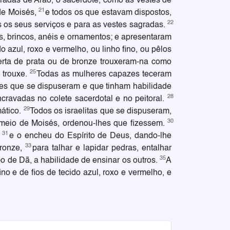
agradas de Arão, o sacerdote, como as vestes de
21
de Moisés,
e todos os que estavam dispostos,
22
s os seus serviços e para as vestes sagradas.
s, brincos, anéis e ornamentos; e apresentaram
 azul, roxo e vermelho, ou linho fino, ou pêlos
rta de prata ou de bronze trouxeram-na como
25
 trouxe.
Todas as mulheres capazes teceram
es que se dispuseram e que tinham habilidade
28
cravadas no colete sacerdotal e no peitoral.
29
mático.
Todos os israelitas que se dispuseram,
30
 meio de Moisés, ordenou-lhes que fizessem.
31
,
e o encheu do Espírito de Deus, dando-lhe
33
bronze,
para talhar e lapidar pedras, entalhar
35
bo de Dã, a habilidade de ensinar os outros.
A
no e de fios de tecido azul, roxo e vermelho, e