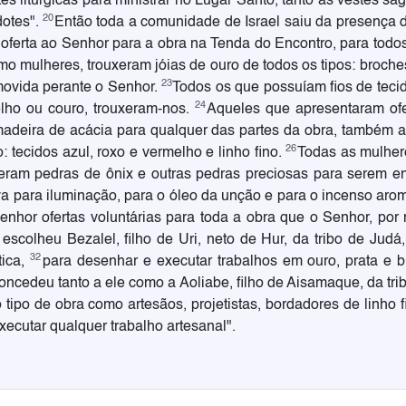
tes litúrgicas para ministrar no Lugar Santo, tanto as vestes s
20
dotes".
Então toda a comunidade de Israel saiu da presença 
 oferta ao Senhor para a obra na Tenda do Encontro, para todo
 mulheres, trouxeram jóias de ouro de todos os tipos: broche
23
movida perante o Senhor.
Todos os que possuíam fios de tecido
24
elho ou couro, trouxeram-nos.
Aqueles que apresentaram ofe
madeira de acácia para qualquer das partes da obra, também a
26
 tecidos azul, roxo e vermelho e linho fino.
Todas as mulher
xeram pedras de ônix e outras pedras preciosas para serem en
a para iluminação, para o óleo da unção e para o incenso aro
nhor ofertas voluntárias para toda a obra que o Senhor, por
escolheu Bezalel, filho de Uri, neto de Hur, da tribo de Judá
32
tica,
para desenhar e executar trabalhos em ouro, prata e 
oncedeu tanto a ele como a Aoliabe, filho de Aisamaque, da tri
tipo de obra como artesãos, projetistas, bordadores de linho fi
ecutar qualquer trabalho artesanal".