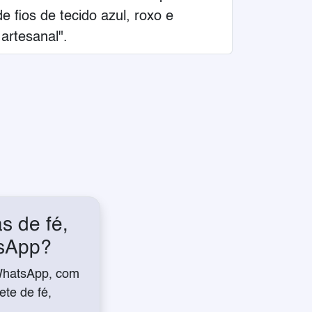
e fios de tecido azul, roxo e
artesanal".
s de fé,
tsApp?
WhatsApp, com
te de fé,