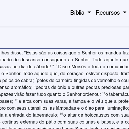
Bíblia
Recursos
 lhes disse: "Estas são as coisas que o Senhor os mandou faz
 sábado de descanso consagrado ao Senhor. Todo aquele que 
4
asas no dia de sábado! "
Disse Moisés a toda a comunidad
o Senhor. Todo aquele que, de coração, estiver disposto, trar
7
 e pêlos de cabra;
peles de carneiro tingidas de vermelho e co
9
censo aromático;
pedras de ônix e outras pedras preciosas pa
11
apazes virão fazer tudo quanto o Senhor ordenou:
o tabernácu
12
 bases;
a arca com suas varas, a tampa e o véu que a prot
bro com seus utensílios, as lâmpadas e o óleo para iluminação
16
ria à entrada do tabernáculo;
o altar de holocaustos com sua
s cortinas externas do pátio com suas colunas e bases, e a co