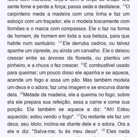
13
sente fome e perde a força; passa sede e desfalece.
O
carpinteiro mede a madeira com uma linha e faz um
esboço com um traçador; ele o modela toscamente com
formões e o marca com compassos. Ele o faz na forma
de homem, de homem em toda a sua beleza, para que
14
habite num santuário.
Ele derruba cedros, ou talvez
apanhe um cipreste, ou ainda um carvalho. Ele o deixou
crescer entre as árvores da floresta, ou plantou um
15
pinheiro, e a chuva o fez crescer.
É combustível usado
para queimar; um pouco disso ele apanha e se aquece,
acende um fogo e assa um pão. Mas também modela
um deus e o adora; faz uma imagem e se encurva diante
16
dela.
Metade da madeira, ele a queima no fogo; sobre
ela ele prepara sua refeição, assa a carne e come sua
porção. Ele também se aquece e diz: "Ah! Estou
17
aquecido; estou vendo o fogo".
Do restante ele faz um
deus, seu ídolo; inclina-se diante dele e o adora. Ora a
18
ele e diz: "Salva-me; tu és meu deus".
Eles nada