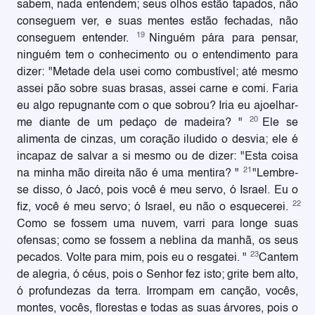
sabem, nada entendem; seus olhos estão tapados, não
conseguem ver, e suas mentes estão fechadas, não
19
conseguem entender.
Ninguém pára para pensar,
ninguém tem o conhecimento ou o entendimento para
dizer: "Metade dela usei como combustível; até mesmo
assei pão sobre suas brasas, assei carne e comi. Faria
eu algo repugnante com o que sobrou? Iria eu ajoelhar-
20
me diante de um pedaço de madeira? "
Ele se
alimenta de cinzas, um coração iludido o desvia; ele é
incapaz de salvar a si mesmo ou de dizer: "Esta coisa
21
na minha mão direita não é uma mentira? "
"Lembre-
se disso, ó Jacó, pois você é meu servo, ó Israel. Eu o
22
fiz, você é meu servo; ó Israel, eu não o esquecerei.
Como se fossem uma nuvem, varri para longe suas
ofensas; como se fossem a neblina da manhã, os seus
23
pecados. Volte para mim, pois eu o resgatei. "
Cantem
de alegria, ó céus, pois o Senhor fez isto; grite bem alto,
ó profundezas da terra. Irrompam em canção, vocês,
montes, vocês, florestas e todas as suas árvores, pois o