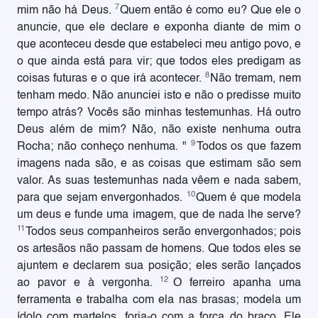
7
mim não há Deus.
Quem então é como eu? Que ele o
anuncie, que ele declare e exponha diante de mim o
que aconteceu desde que estabeleci meu antigo povo, e
o que ainda está para vir; que todos eles predigam as
8
coisas futuras e o que irá acontecer.
Não tremam, nem
tenham medo. Não anunciei isto e não o predisse muito
tempo atrás? Vocês são minhas testemunhas. Há outro
Deus além de mim? Não, não existe nenhuma outra
9
Rocha; não conheço nenhuma. "
Todos os que fazem
imagens nada são, e as coisas que estimam são sem
valor. As suas testemunhas nada vêem e nada sabem,
10
para que sejam envergonhados.
Quem é que modela
um deus e funde uma imagem, que de nada lhe serve?
11
Todos seus companheiros serão envergonhados; pois
os artesãos não passam de homens. Que todos eles se
ajuntem e declarem sua posição; eles serão lançados
12
ao pavor e à vergonha.
O ferreiro apanha uma
ferramenta e trabalha com ela nas brasas; modela um
ídolo com martelos, forja-o com a força do braço. Ele