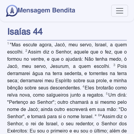
Isaías 44
1
"Mas escute agora, Jacó, meu servo, Israel, a quem
2
escolhi.
Assim diz o Senhor, aquele que o fez, que o
formou no ventre, e que o ajudará: Não tenha medo, ó
3
Jacó, meu servo, Jesurum, a quem escolhi.
Pois
derramarei água na terra sedenta, e torrentes na terra
seca; derramarei meu Espírito sobre sua prole, e minha
4
bênção sobre seus descendentes.
Eles brotarão como
5
relva nova, como salgueiros junto a regatos.
Um dirá:
"Pertenço ao Senhor"; outro chamará a si mesmo pelo
nome de Jacó; ainda outro escreverá em sua mão: "Do
6
Senhor", e tomará para si o nome Israel. "
"Assim diz o
Senhor, o rei de Israel, o seu redentor, o Senhor dos
Exércitos: Eu sou o primeiro e eu sou o último; além de