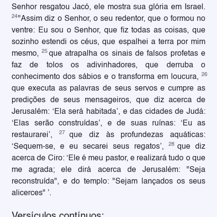
Senhor resgatou Jacó, ele mostra sua glória em Israel.
24
"Assim diz o Senhor, o seu redentor, que o formou no
ventre: Eu sou o Senhor, que fiz todas as coisas, que
sozinho estendi os céus, que espalhei a terra por mim
25
mesmo,
que atrapalha os sinais de falsos profetas e
faz de tolos os adivinhadores, que derruba o
26
conhecimento dos sábios e o transforma em loucura,
que executa as palavras de seus servos e cumpre as
predições de seus mensageiros, que diz acerca de
Jerusalém: ‘Ela será habitada’, e das cidades de Judá:
‘Elas serão construídas’, e de suas ruínas: ‘Eu as
27
restaurarei’,
que diz às profundezas aquáticas:
28
‘Sequem-se, e eu secarei seus regatos’,
que diz
acerca de Ciro: ‘Ele é meu pastor, e realizará tudo o que
me agrada; ele dirá acerca de Jerusalém: "Seja
reconstruída", e do templo: "Sejam lançados os seus
alicerces" ’.
Versículos contínuos: