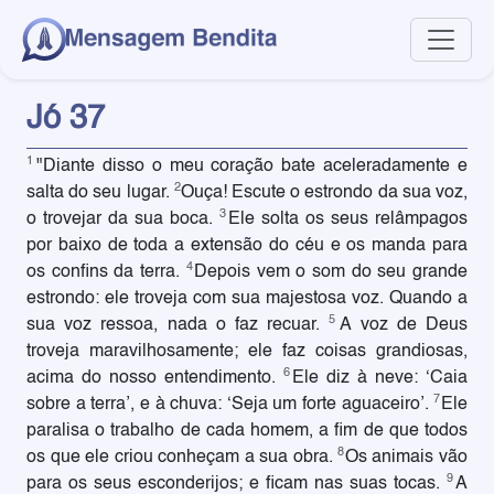
Jó 37
1
"Diante disso o meu coração bate aceleradamente e
2
salta do seu lugar.
Ouça! Escute o estrondo da sua voz,
3
o trovejar da sua boca.
Ele solta os seus relâmpagos
por baixo de toda a extensão do céu e os manda para
4
os confins da terra.
Depois vem o som do seu grande
estrondo: ele troveja com sua majestosa voz. Quando a
5
sua voz ressoa, nada o faz recuar.
A voz de Deus
troveja maravilhosamente; ele faz coisas grandiosas,
6
acima do nosso entendimento.
Ele diz à neve: ‘Caia
7
sobre a terra’, e à chuva: ‘Seja um forte aguaceiro’.
Ele
paralisa o trabalho de cada homem, a fim de que todos
8
os que ele criou conheçam a sua obra.
Os animais vão
9
para os seus esconderijos; e ficam nas suas tocas.
A