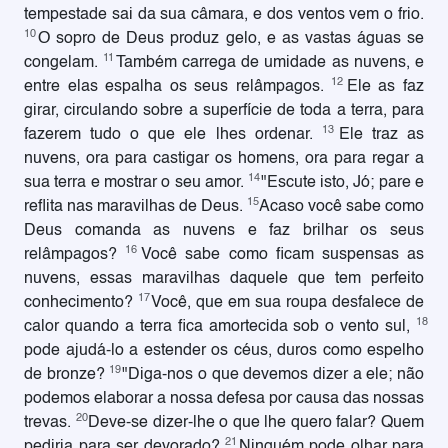
tempestade sai da sua câmara, e dos ventos vem o frio.
10
O sopro de Deus produz gelo, e as vastas águas se
11
congelam.
Também carrega de umidade as nuvens, e
12
entre elas espalha os seus relâmpagos.
Ele as faz
girar, circulando sobre a superfície de toda a terra, para
13
fazerem tudo o que ele lhes ordenar.
Ele traz as
nuvens, ora para castigar os homens, ora para regar a
14
sua terra e mostrar o seu amor.
"Escute isto, Jó; pare e
15
reflita nas maravilhas de Deus.
Acaso você sabe como
Deus comanda as nuvens e faz brilhar os seus
16
relâmpagos?
Você sabe como ficam suspensas as
nuvens, essas maravilhas daquele que tem perfeito
17
conhecimento?
Você, que em sua roupa desfalece de
18
calor quando a terra fica amortecida sob o vento sul,
pode ajudá-lo a estender os céus, duros como espelho
19
de bronze?
"Diga-nos o que devemos dizer a ele; não
podemos elaborar a nossa defesa por causa das nossas
20
trevas.
Deve-se dizer-lhe o que lhe quero falar? Quem
21
pediria para ser devorado?
Ninguém pode olhar para