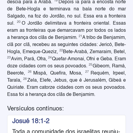
19
descia para a Arabá.
Depois ia para a encosta norte
de Bete-Hogla e terminava na baía norte do mar
Salgado, na foz do Jordão, no sul. Essa era a fronteira
20
sul.
O Jordão delimitava a fronteira oriental. Essas
eram as fronteiras que demarcavam por todos os lados
21
a herança dos clãs de Benjamim.
A tribo de Benjamim,
clã por clã, recebeu as seguintes cidades: Jericó, Bete-
22
Hogla, Emeque-Queziz,
Bete-Arabá, Zemaraim, Betel,
23
24
Avim, Pará, Ofra,
Quefar-Amonai, Ofni e Geba. Eram
25
doze cidades com os seus povoados.
Gibeom, Ramá,
26
27
Beerote,
Mispá, Quefira, Mosa,
Requém, Irpeel,
28
Tarala,
Zela, Elefe, Jebus, que é Jerusalém, Gibeá e
Quiriate. Eram catorze cidades com os seus povoados.
Essa foi a herança dos clãs de Benjamim.
Versículos contínuos:
Josué 18:1-2
Toda a comunidade dos israelitas reuniu-