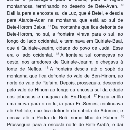
13
montanhosa, terminando no deserto de Bete-Áven.
Dali ia para a encosta sul de Luz, que é Betel, e descia
para Atarote-Adar, na montanha que está ao sul de
14
Bete-Horom Baixa.
Da montanha que fica defronte de
Bete-Horom, no sul, a fronteira virava para o sul, ao
longo do lado ocidental, e terminava em Quiriate-Baal,
que é Quiriate-Jearim, cidade do povo de Judá. Esse
15
era o lado ocidental.
A fronteira sul começava no
oeste, nos arredores de Quiriate-Jearim, e chegava à
16
fonte de Neftoa.
A fronteira descia até o sopé da
montanha que fica defronte do vale de Ben-Hinom, ao
norte do vale de Refaim. Depois, prosseguia, descendo
pelo vale de Hinom ao longo da encosta sul da cidade
17
dos jebuseus e chegava até En-Rogel.
Fazia então
uma curva para o norte, ia para En-Semes, continuava
até Gelilote, que fica defronte da subida de Adumim, e
18
descia até a Pedra de Boã, nome filho de Rúben.
Prosseguia para a encosta norte de Bete-Arabá, e daí