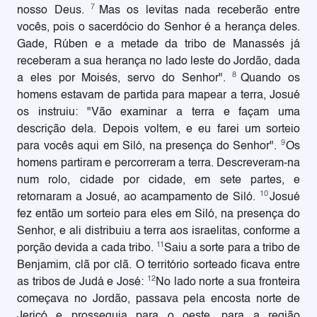
7
nosso Deus.
Mas os levitas nada receberão entre
vocês, pois o sacerdócio do Senhor é a herança deles.
Gade, Rúben e a metade da tribo de Manassés já
receberam a sua herança no lado leste do Jordão, dada
8
a eles por Moisés, servo do Senhor".
Quando os
homens estavam de partida para mapear a terra, Josué
os instruiu: "Vão examinar a terra e façam uma
descrição dela. Depois voltem, e eu farei um sorteio
9
para vocês aqui em Siló, na presença do Senhor".
Os
homens partiram e percorreram a terra. Descreveram-na
num rolo, cidade por cidade, em sete partes, e
10
retornaram a Josué, ao acampamento de Siló.
Josué
fez então um sorteio para eles em Siló, na presença do
Senhor, e ali distribuiu a terra aos israelitas, conforme a
11
porção devida a cada tribo.
Saiu a sorte para a tribo de
Benjamim, clã por clã. O território sorteado ficava entre
12
as tribos de Judá e José:
No lado norte a sua fronteira
começava no Jordão, passava pela encosta norte de
Jericó e prosseguia para o oeste, para a região