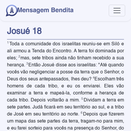
Josué 18
1
Toda a comunidade dos israelitas reuniu-se em Siló e
ali armou a Tenda do Encontro. A terra foi dominada por
2
eles;
mas, sete tribos ainda não tinham recebido a sua
3
herança.
Então Josué disse aos israelitas: "Até quando
vocês vão negligenciar a posse da terra que o Senhor, o
4
Deus dos seus antepassados, lhes deu?
Escolham três
homens de cada tribo, e eu os enviarei. Eles vão
examinar a terra e mapeá-la, conforme a herança de
5
cada tribo. Depois voltarão a mim.
Dividam a terra em
sete partes. Judá ficará em seu território ao sul, e a tribo
6
de José em seu território ao norte.
Depois que fizerem
um mapa das sete partes da terra, tragam-no para mim,
e eu farei sorteio para vocês na presença do Senhor, do