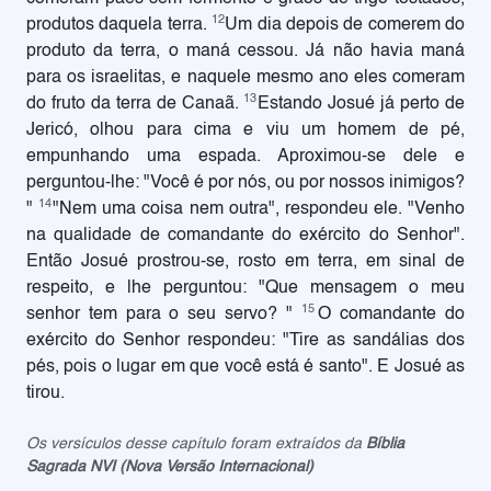
12
produtos daquela terra.
Um dia depois de comerem do
produto da terra, o maná cessou. Já não havia maná
para os israelitas, e naquele mesmo ano eles comeram
13
do fruto da terra de Canaã.
Estando Josué já perto de
Jericó, olhou para cima e viu um homem de pé,
empunhando uma espada. Aproximou-se dele e
perguntou-lhe: "Você é por nós, ou por nossos inimigos?
14
"
"Nem uma coisa nem outra", respondeu ele. "Venho
na qualidade de comandante do exército do Senhor".
Então Josué prostrou-se, rosto em terra, em sinal de
respeito, e lhe perguntou: "Que mensagem o meu
15
senhor tem para o seu servo? "
O comandante do
exército do Senhor respondeu: "Tire as sandálias dos
pés, pois o lugar em que você está é santo". E Josué as
tirou.
Os versículos desse capítulo foram extraídos da
Bíblia
Sagrada NVI (Nova Versão Internacional)