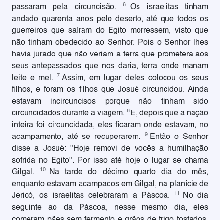
6
passaram pela circuncisão.
Os israelitas tinham
andado quarenta anos pelo deserto, até que todos os
guerreiros que saíram do Egito morressem, visto que
não tinham obedecido ao Senhor. Pois o Senhor lhes
havia jurado que não veriam a terra que prometera aos
seus antepassados que nos daria, terra onde manam
7
leite e mel.
Assim, em lugar deles colocou os seus
filhos, e foram os filhos que Josué circuncidou. Ainda
estavam incircuncisos porque não tinham sido
8
circuncidados durante a viagem.
E, depois que a nação
inteira foi circuncidada, eles ficaram onde estavam, no
9
acampamento, até se recuperarem.
Então o Senhor
disse a Josué: "Hoje removi de vocês a humilhação
sofrida no Egito". Por isso até hoje o lugar se chama
10
Gilgal.
Na tarde do décimo quarto dia do mês,
enquanto estavam acampados em Gilgal, na planície de
11
Jericó, os israelitas celebraram a Páscoa.
No dia
seguinte ao da Páscoa, nesse mesmo dia, eles
comeram pães sem fermento e grãos de trigo tostados,