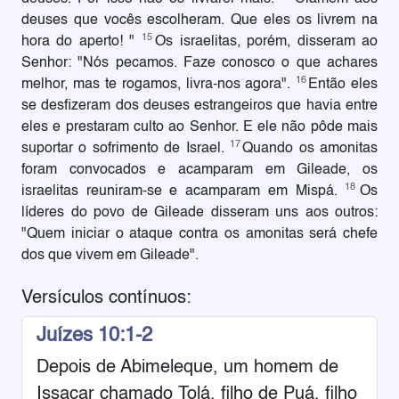
deuses que vocês escolheram. Que eles os livrem na
15
hora do aperto! "
Os israelitas, porém, disseram ao
Senhor: "Nós pecamos. Faze conosco o que achares
16
melhor, mas te rogamos, livra-nos agora".
Então eles
se desfizeram dos deuses estrangeiros que havia entre
eles e prestaram culto ao Senhor. E ele não pôde mais
17
suportar o sofrimento de Israel.
Quando os amonitas
foram convocados e acamparam em Gileade, os
18
israelitas reuniram-se e acamparam em Mispá.
Os
líderes do povo de Gileade disseram uns aos outros:
"Quem iniciar o ataque contra os amonitas será chefe
dos que vivem em Gileade".
Versículos contínuos:
Juízes 10:1-2
Depois de Abimeleque, um homem de
Issacar chamado Tolá, filho de Puá, filho