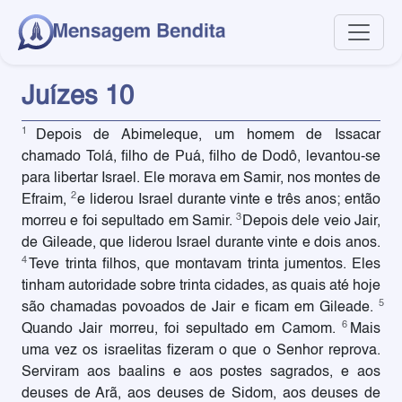
Juízes 10
1
Depois de Abimeleque, um homem de Issacar
chamado Tolá, filho de Puá, filho de Dodô, levantou-se
para libertar Israel. Ele morava em Samir, nos montes de
2
Efraim,
e liderou Israel durante vinte e três anos; então
3
morreu e foi sepultado em Samir.
Depois dele veio Jair,
de Gileade, que liderou Israel durante vinte e dois anos.
4
Teve trinta filhos, que montavam trinta jumentos. Eles
tinham autoridade sobre trinta cidades, as quais até hoje
5
são chamadas povoados de Jair e ficam em Gileade.
6
Quando Jair morreu, foi sepultado em Camom.
Mais
uma vez os israelitas fizeram o que o Senhor reprova.
Serviram aos baalins e aos postes sagrados, e aos
deuses de Arã, aos deuses de Sidom, aos deuses de