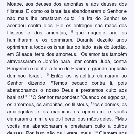
Moabe, aos deuses dos amonitas e aos deuses dos
filisteus. E como os israelitas abandonaram o Senhor e
7
não mais lhe prestaram culto,
a ira do Senhor se
acendeu contra eles. Ele os entregou nas mãos dos
8
filisteus e dos amonitas,
que naquele ano os
humilharam e os oprimiram. Durante dezoito anos
oprimiram a todos os israelitas do lado leste do Jordão,
9
em Gileade, terra dos amorreus.
Os amonitas também
atravessaram o Jordão para lutar contra Judá, contra
Benjamim e contra a tribo de Efraim; e grande angústia
10
dominou Israel.
Então os israelitas clamaram ao
Senhor, dizendo: "Temos pecado contra ti, pois
abandonamos o nosso Deus e prestamos culto aos
11
baalins! "
O Senhor respondeu: "Quando os egípcios,
12
os amorreus, os amonitas, os filisteus,
os sidônios, os
amalequitas e os maonitas os oprimiram, e vocês
13
clamaram a mim, e eu os libertei das mãos deles.
Mas
vocês me abandonaram e prestaram culto a outros
14
deuses. Por isso não os livrarei mais.
Clamem aos