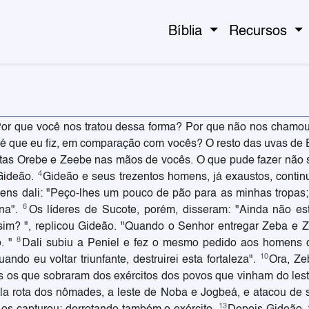
Bíblia
Recursos
or que você nos tratou dessa forma? Por que não nos chamou q
 é que eu fiz, em comparação com vocês? O resto das uvas de E
itas Orebe e Zeebe nas mãos de vocês. O que pude fazer não 
4
 Gideão.
Gideão e seus trezentos homens, já exaustos, conti
ens dali: "Peço-lhes um pouco de pão para as minhas tropas
6
una".
Os líderes de Sucote, porém, disseram: "Ainda não 
sim? ", replicou Gideão. "Quando o Senhor entregar Zeba e 
8
o. "
Dali subiu a Peniel e fez o mesmo pedido aos homens 
10
ndo eu voltar triunfante, destruirei esta fortaleza".
Ora, Ze
s os que sobraram dos exércitos dos povos que vinham do lest
la rota dos nômades, a leste de Noba e Jogbeá, e atacou de s
13