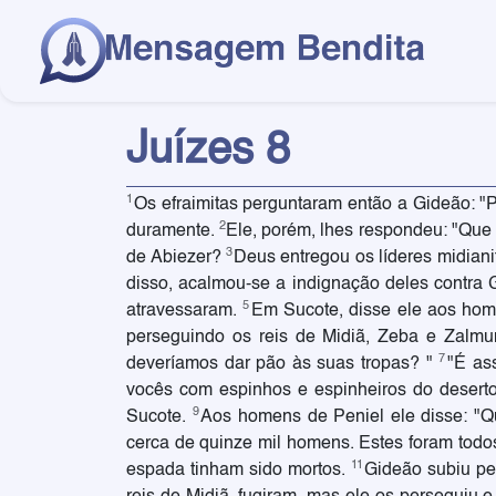
Juízes 8
1
Os efraimitas perguntaram então a Gideão: "P
2
duramente.
Ele, porém, lhes respondeu: "Que
3
de Abiezer?
Deus entregou os líderes midian
disso, acalmou-se a indignação deles contra
5
atravessaram.
Em Sucote, disse ele aos hom
perseguindo os reis de Midiã, Zeba e Zalm
7
deveríamos dar pão às suas tropas? "
"É as
vocês com espinhos e espinheiros do desert
9
Sucote.
Aos homens de Peniel ele disse: "Qua
cerca de quinze mil homens. Estes foram todo
11
espada tinham sido mortos.
Gideão subiu pe