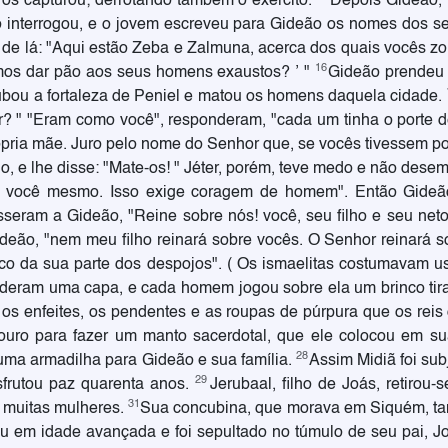
e os capturou; derrotando também o exército.
Depois Gideão, f
 interrogou, e o jovem escreveu para Gideão os nomes dos set
 de lá: "Aqui estão Zeba e Zalmuna, acerca dos quais vocês 
16
os dar pão aos seus homens exaustos? ’ "
Gideão prendeu 
ubou a fortaleza de Peniel e matou os homens daquela cidade.
 " "Eram como você", responderam, "cada um tinha o porte d
pria mãe. Juro pelo nome do Senhor que, se vocês tivessem po
lho, e lhe disse: "Mate-os! " Jéter, porém, teve medo e não des
 você mesmo. Isso exige coragem de homem". Então Gideão 
isseram a Gideão, "Reine sobre nós! você, seu filho e seu net
ideão, "nem meu filho reinará sobre vocês. O Senhor reinará s
o da sua parte dos despojos". ( Os ismaelitas costumavam us
nderam uma capa, e cada homem jogou sobre ela um brinco tir
r os enfeites, os pendentes e as roupas de púrpura que os rei
uro para fazer um manto sacerdotal, que ele colocou em sua 
28
 uma armadilha para Gideão e sua família.
Assim Midiã foi sub
29
sfrutou paz quarenta anos.
Jerubaal, filho de Joás, retirou
31
ha muitas mulheres.
Sua concubina, que morava em Siquém, ta
eu em idade avançada e foi sepultado no túmulo de seu pai, Jo