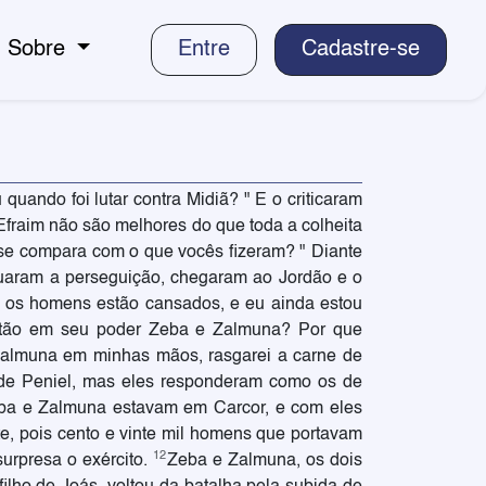
Sobre
Entre
Cadastre-se
uando foi lutar contra Midiã? " E o criticaram
fraim não são melhores do que toda a colheita
se compara com o que vocês fizeram? " Diante
nuaram a perseguição, chegaram ao Jordão e o
; os homens estão cansados, e eu ainda estou
estão em seu poder Zeba e Zalmuna? Por que
Zalmuna em minhas mãos, rasgarei a carne de
de Peniel, mas eles responderam como os de
ba e Zalmuna estavam em Carcor, e com eles
e, pois cento e vinte mil homens que portavam
12
urpresa o exército.
Zeba e Zalmuna, os dois