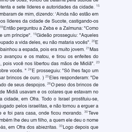
ilho de Joás, voltou da batalha pela subida de
15
enta e sete líderes e autoridades da cidade.
zombaram de mim, dizendo: ‘Ainda não estão em
os líderes da cidade de Sucote, castigando-os
18
Então perguntou a Zeba e a Zalmuna: "Como
19
e um príncipe".
Gideão prosseguiu: "Aqueles
20
upado a vida deles, eu não mataria vocês".
E
21
embainhou a espada, pois era muito jovem.
Mas
avançou e os matou, e tirou os enfeites do
23
o, pois você nos libertou das mãos de Midiã".
24
obre vocês. "
E prosseguiu: "Só lhes faço um
25
ar brincos de ouro. )
Eles responderam: "De
26
ado de seus despojos.
O peso dos brincos de
s de Midiã usavam e os colares que estavam no
cidade, em Ofra. Todo o Israel prostituiu-se,
jugado pelos israelitas, e não tornou a erguer a
30
-se e foi para casa, onde ficou morando.
Teve
mbém lhe deu um filho, a quem ele deu o nome
33
ás, em Ofra dos abiezritas.
Logo depois que