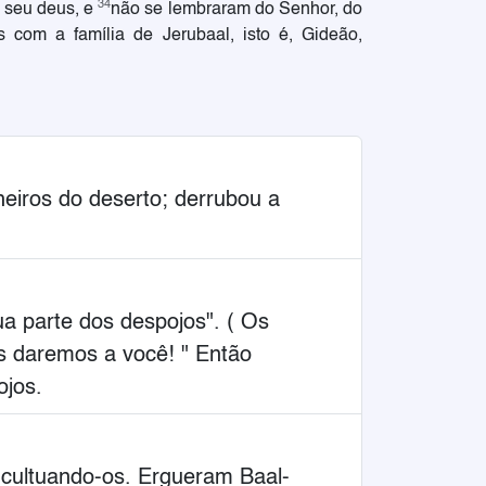
34
o seu deus, e
não se lembraram do Senhor, do
com a família de Jerubaal, isto é, Gideão,
eiros do deserto; derrubou a
a parte dos despojos". ( Os
s daremos a você! " Então
ojos.
, cultuando-os. Ergueram Baal-