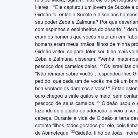
reis de Midiã, fugiram, mas ele os perseguiu 
14
Heres.
Ele capturou um jovem de Sucote e o
Gideão foi então a Sucote e disse aos homens
seu poder Zeba e Zalmuna? Por que deveríam
17
com espinhos e espinheiros do deserto;
derr
eram os homens que vocês mataram em Tabor?
homens eram meus irmãos, filhos de minha pró
Gideão voltou-se para Jéter, seu filho mais ve
Zeba e Zalmuna disseram: "Venha, mate-nos
22
pescoço dos camelos deles.
Os israelitas d
"Não reinarei sobre vocês", respondeu-lhes G
pedido: que cada um de vocês me dê um brinc
boa vontade os daremos a você! " Então este
ouro chegou a vinte quilos e meio, sem conta
27
pescoço de seus camelos.
Gideão usou o o
fazendo dele objeto de adoração; e veio a ser
cabeça. Durante a vida de Gideão a terra de
setenta filhos, todos gerados por ele, pois tin
32
de Abimeleque.
Gideão, filho de Joás, morr