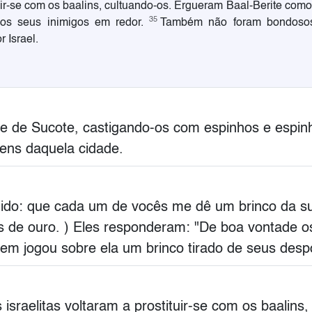
tuir-se com os baalins, cultuando-os. Ergueram Baal-Berite com
35
dos seus inimigos em redor.
Também não foram bondosos 
 Israel.
e de Sucote, castigando-os com espinhos e espinh
ens daquela cidade.
dido: que cada um de vocês me dê um brinco da su
s de ouro. ) Eles responderam: "De boa vontade o
 jogou sobre ela um brinco tirado de seus desp
sraelitas voltaram a prostituir-se com os baalins