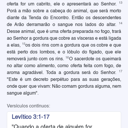
13
oferta for um cabrito, ele o apresentará ao Senhor.
Porá a mão sobre a cabeça do animal, que será morto
diante da Tenda do Encontro. Então os descendentes
14
de Arão derramarão o sangue nos lados do altar.
Desse animal, que é uma oferta preparada no fogo, trará
ao Senhor a gordura que cobre as vísceras e está ligada
15
a elas,
os dois rins com a gordura que os cobre e que
está perto dos lombos, e o lóbulo do fígado, que ele
16
removerá junto com os rins.
O sacerdote os queimará
no altar como alimento, como oferta feita com fogo, de
17
aroma agradável. Toda a gordura será do Senhor.
"Este é um decreto perpétuo para as suas gerações,
onde quer que vivam: Não comam gordura alguma, nem
sangue algum".
Versículos contínuos:
Levítico 3:1-17
"Quando a oferta de alguém for