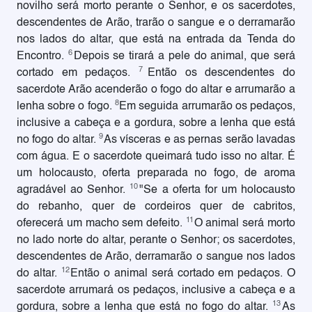
novilho será morto perante o Senhor, e os sacerdotes,
descendentes de Arão, trarão o sangue e o derramarão
nos lados do altar, que está na entrada da Tenda do
6
Encontro.
Depois se tirará a pele do animal, que será
7
cortado em pedaços.
Então os descendentes do
sacerdote Arão acenderão o fogo do altar e arrumarão a
8
lenha sobre o fogo.
Em seguida arrumarão os pedaços,
inclusive a cabeça e a gordura, sobre a lenha que está
9
no fogo do altar.
As vísceras e as pernas serão lavadas
com água. E o sacerdote queimará tudo isso no altar. É
um holocausto, oferta preparada no fogo, de aroma
10
agradável ao Senhor.
"Se a oferta for um holocausto
do rebanho, quer de cordeiros quer de cabritos,
11
oferecerá um macho sem defeito.
O animal será morto
no lado norte do altar, perante o Senhor; os sacerdotes,
descendentes de Arão, derramarão o sangue nos lados
12
do altar.
Então o animal será cortado em pedaços. O
sacerdote arrumará os pedaços, inclusive a cabeça e a
13
gordura, sobre a lenha que está no fogo do altar.
As