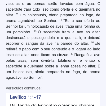
vísceras e as pernas serão lavadas com água. O
sacerdote trará tudo isso como oferta e o queimará no
altar. É um holocausto, oferta preparada no fogo, de
14
aroma agradável ao Senhor.
"Se a sua oferta ao
Senhor for um holocausto de aves, traga uma rolinha ou
15
um pombinho.
O sacerdote trará a ave ao altar,
destroncará o pescoço dela e a queimará, e deixará
16
escorrer o sangue da ave na parede do altar.
Ele
retirará o papo com o seu conteúdo e o jogará ao lado
17
leste do altar, onde ficam as cinzas.
Rasgará a ave
pelas asas, sem dividi-la totalmente, e então o
sacerdote a queimará sobre a lenha acesa no altar. É
um holocausto, oferta preparada no fogo, de aroma
agradável ao Senhor".
Versículos contínuos:
Levítico 1:1-17