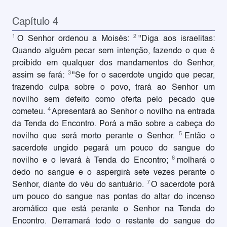
Capítulo 4
1
2
O Senhor ordenou a Moisés:
"Diga aos israelitas:
Quando alguém pecar sem intenção, fazendo o que é
proibido em qualquer dos mandamentos do Senhor,
3
assim se fará:
"Se for o sacerdote ungido que pecar,
trazendo culpa sobre o povo, trará ao Senhor um
novilho sem defeito como oferta pelo pecado que
4
cometeu.
Apresentará ao Senhor o novilho na entrada
da Tenda do Encontro. Porá a mão sobre a cabeça do
5
novilho que será morto perante o Senhor.
Então o
sacerdote ungido pegará um pouco do sangue do
6
novilho e o levará à Tenda do Encontro;
molhará o
dedo no sangue e o aspergirá sete vezes perante o
7
Senhor, diante do véu do santuário.
O sacerdote porá
um pouco do sangue nas pontas do altar do incenso
aromático que está perante o Senhor na Tenda do
Encontro. Derramará todo o restante do sangue do