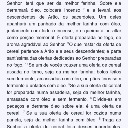
Senhor, terá que ser da melhor farinha. Sobre ela
2
derramará óleo, colocará incenso
e a levará aos
descendentes de Arão, os sacerdotes. Um deles
apanhará um punhado da melhor farinha com óleo,
juntamente com todo o incenso, e o queimará no altar
como porção memorial. É oferta preparada no fogo, de
3
aroma agradável ao Senhor.
O que restar da oferta de
cereal pertence a Arão e a seus descendentes; é parte
santíssima das ofertas dedicadas ao Senhor preparadas
4
no fogo.
"Se um de vocês trouxer uma oferta de cereal
assada no forno, seja da melhor farinha: bolos feitos
sem fermento, amassados com óleo, ou pães finos sem
5
fermento e untados com óleo.
Se a sua oferta de cereal
for preparada numa assadeira, seja da melhor farinha,
6
amassada com óleo e sem fermento.
Divida-as em
pedaços e derrame óleo sobre ela; é uma oferta de
7
cereal.
Se a sua oferta de cereal for cozida numa
8
panela, seja da melhor farinha com óleo.
Traga ao
Senhor a oferta de cereal feita desses ingredientes,