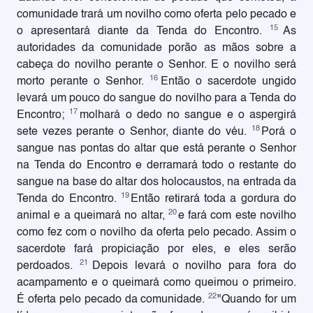
comunidade trará um novilho como oferta pelo pecado e
15
o apresentará diante da Tenda do Encontro.
As
autoridades da comunidade porão as mãos sobre a
cabeça do novilho perante o Senhor. E o novilho será
16
morto perante o Senhor.
Então o sacerdote ungido
levará um pouco do sangue do novilho para a Tenda do
17
Encontro;
molhará o dedo no sangue e o aspergirá
18
sete vezes perante o Senhor, diante do véu.
Porá o
sangue nas pontas do altar que está perante o Senhor
na Tenda do Encontro e derramará todo o restante do
sangue na base do altar dos holocaustos, na entrada da
19
Tenda do Encontro.
Então retirará toda a gordura do
20
animal e a queimará no altar,
e fará com este novilho
como fez com o novilho da oferta pelo pecado. Assim o
sacerdote fará propiciação por eles, e eles serão
21
perdoados.
Depois levará o novilho para fora do
acampamento e o queimará como queimou o primeiro.
22
É oferta pelo pecado da comunidade.
"Quando for um