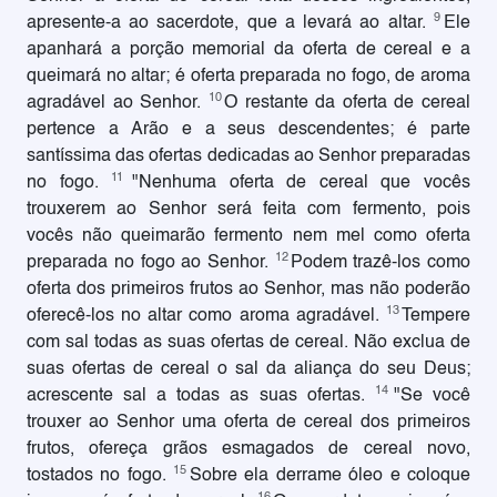
9
apresente-a ao sacerdote, que a levará ao altar.
Ele
apanhará a porção memorial da oferta de cereal e a
queimará no altar; é oferta preparada no fogo, de aroma
10
agradável ao Senhor.
O restante da oferta de cereal
pertence a Arão e a seus descendentes; é parte
santíssima das ofertas dedicadas ao Senhor preparadas
11
no fogo.
"Nenhuma oferta de cereal que vocês
trouxerem ao Senhor será feita com fermento, pois
vocês não queimarão fermento nem mel como oferta
12
preparada no fogo ao Senhor.
Podem trazê-los como
oferta dos primeiros frutos ao Senhor, mas não poderão
13
oferecê-los no altar como aroma agradável.
Tempere
com sal todas as suas ofertas de cereal. Não exclua de
suas ofertas de cereal o sal da aliança do seu Deus;
14
acrescente sal a todas as suas ofertas.
"Se você
trouxer ao Senhor uma oferta de cereal dos primeiros
frutos, ofereça grãos esmagados de cereal novo,
15
tostados no fogo.
Sobre ela derrame óleo e coloque
16