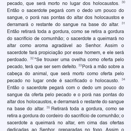
30
pecado, que será morto no lugar dos holocaustos.
Então o sacerdote pegará com o dedo um pouco do
sangue, o porá nas pontas do altar dos holocaustos e
31
derramará o restante do sangue na base do altar.
Então retirará toda a gordura, como se retira a gordura
do sacrifício de comunhão; o sacerdote a queimará no
altar como aroma agradável ao Senhor. Assim o
sacerdote fará propiciação por esse homem, e ele será
32
perdoado.
"Se trouxer uma ovelha como oferta pelo
33
pecado, terá que ser sem defeito.
Porá a mão sobre a
cabeça do animal, que será morto como oferta pelo
34
pecado no lugar onde é sacrificado o holocausto.
Então o sacerdote pegará com o dedo um pouco do
sangue da oferta pelo pecado e o porá nas pontas do
altar dos holocaustos, e derramará o restante do sangue
35
na base do altar.
Retirará toda a gordura, como se
retira a gordura do cordeiro do sacrifício de comunhão; o
sacerdote a queimará no altar, em cima das ofertas
dedicadas ao Senhor, preparadas no fogo. Assim o