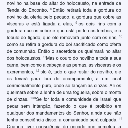
novilho na base do altar do holocausto, na entrada da
8
Tenda do Encontro.
Então retirará toda a gordura do
novilho da oferta pelo pecado: a gordura que cobre as
9
vísceras e está ligada a elas,
os dois rins com a
gordura que os cobre e que está perto dos lombos, e o
10
lóbulo do fígado, que ele removerá junto com os rins,
como se retira a gordura do boi sacrificado como oferta
de comunhão. Então o sacerdote os queimará no altar
11
dos holocaustos.
Mas o couro do novilho e toda a sua
carne, bem como a cabeça e as pernas, as vísceras e os
12
excrementos,
isto é, tudo o que restar do novilho, ele
os levará para fora do acampamento, a um local
cerimonialmente puro, onde se lançam as cinzas. Ali os
queimará sobre a lenha de uma fogueira, sobre o monte
13
de cinzas.
"Se for toda a comunidade de Israel que
pecar sem intenção, fazendo o que é proibido em
qualquer dos mandamentos do Senhor, ainda que não
14
tenha consciência disso, a comunidade será culpada.
Quando tiver consciência do pecado que cometeu, a