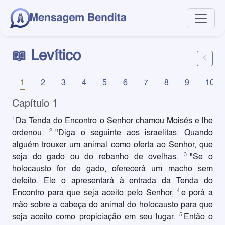
📖 Levítico
1
2
3
4
5
6
7
8
9
10
Capítulo 1
1
Da Tenda do Encontro o Senhor chamou Moisés e lhe
2
ordenou:
"Diga o seguinte aos israelitas: Quando
alguém trouxer um animal como oferta ao Senhor, que
3
seja do gado ou do rebanho de ovelhas.
"Se o
holocausto for de gado, oferecerá um macho sem
defeito. Ele o apresentará à entrada da Tenda do
4
Encontro para que seja aceito pelo Senhor,
e porá a
mão sobre a cabeça do animal do holocausto para que
5
seja aceito como propiciação em seu lugar.
Então o