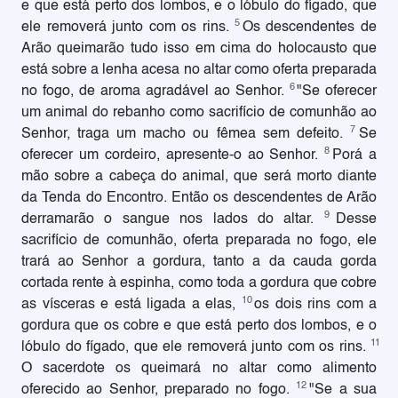
e que está perto dos lombos, e o lóbulo do fígado, que
5
ele removerá junto com os rins.
Os descendentes de
Arão queimarão tudo isso em cima do holocausto que
está sobre a lenha acesa no altar como oferta preparada
6
no fogo, de aroma agradável ao Senhor.
"Se oferecer
um animal do rebanho como sacrifício de comunhão ao
7
Senhor, traga um macho ou fêmea sem defeito.
Se
8
oferecer um cordeiro, apresente-o ao Senhor.
Porá a
mão sobre a cabeça do animal, que será morto diante
da Tenda do Encontro. Então os descendentes de Arão
9
derramarão o sangue nos lados do altar.
Desse
sacrifício de comunhão, oferta preparada no fogo, ele
trará ao Senhor a gordura, tanto a da cauda gorda
cortada rente à espinha, como toda a gordura que cobre
10
as vísceras e está ligada a elas,
os dois rins com a
gordura que os cobre e que está perto dos lombos, e o
11
lóbulo do fígado, que ele removerá junto com os rins.
O sacerdote os queimará no altar como alimento
12
oferecido ao Senhor, preparado no fogo.
"Se a sua