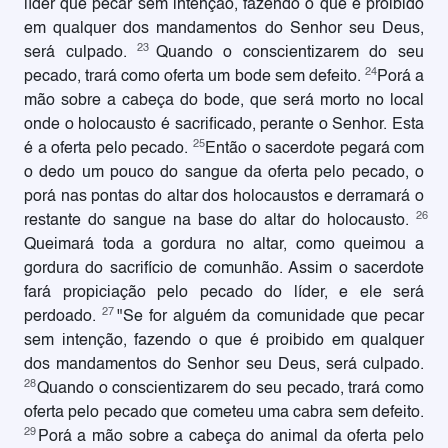
líder que pecar sem intenção, fazendo o que é proibido
em qualquer dos mandamentos do Senhor seu Deus,
23
será culpado.
Quando o conscientizarem do seu
24
pecado, trará como oferta um bode sem defeito.
Porá a
mão sobre a cabeça do bode, que será morto no local
onde o holocausto é sacrificado, perante o Senhor. Esta
25
é a oferta pelo pecado.
Então o sacerdote pegará com
o dedo um pouco do sangue da oferta pelo pecado, o
porá nas pontas do altar dos holocaustos e derramará o
26
restante do sangue na base do altar do holocausto.
Queimará toda a gordura no altar, como queimou a
gordura do sacrifício de comunhão. Assim o sacerdote
fará propiciação pelo pecado do líder, e ele será
27
perdoado.
"Se for alguém da comunidade que pecar
sem intenção, fazendo o que é proibido em qualquer
dos mandamentos do Senhor seu Deus, será culpado.
28
Quando o conscientizarem do seu pecado, trará como
oferta pelo pecado que cometeu uma cabra sem defeito.
29
Porá a mão sobre a cabeça do animal da oferta pelo