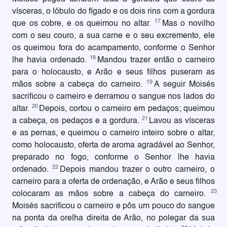
vísceras, o lóbulo do fígado e os dois rins com a gordura
17
que os cobre, e os queimou no altar.
Mas o novilho
com o seu couro, a sua carne e o seu excremento, ele
os queimou fora do acampamento, conforme o Senhor
18
lhe havia ordenado.
Mandou trazer então o carneiro
para o holocausto, e Arão e seus filhos puseram as
19
mãos sobre a cabeça do carneiro.
A seguir Moisés
sacrificou o carneiro e derramou o sangue nos lados do
20
altar.
Depois, cortou o carneiro em pedaços; queimou
21
a cabeça, os pedaços e a gordura.
Lavou as vísceras
e as pernas, e queimou o carneiro inteiro sobre o altar,
como holocausto, oferta de aroma agradável ao Senhor,
preparado no fogo, conforme o Senhor lhe havia
22
ordenado.
Depois mandou trazer o outro carneiro, o
carneiro para a oferta de ordenação, e Arão e seus filhos
23
colocaram as mãos sobre a cabeça do carneiro.
Moisés sacrificou o carneiro e pôs um pouco do sangue
na ponta da orelha direita de Arão, no polegar da sua