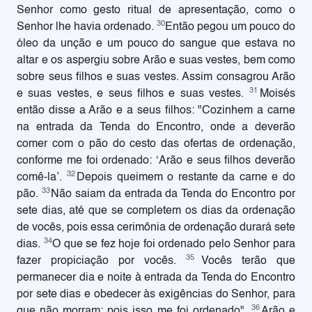
Senhor como gesto ritual de apresentação, como o
30
Senhor lhe havia ordenado.
Então pegou um pouco do
óleo da unção e um pouco do sangue que estava no
altar e os aspergiu sobre Arão e suas vestes, bem como
sobre seus filhos e suas vestes. Assim consagrou Arão
31
e suas vestes, e seus filhos e suas vestes.
Moisés
então disse a Arão e a seus filhos: "Cozinhem a carne
na entrada da Tenda do Encontro, onde a deverão
comer com o pão do cesto das ofertas de ordenação,
conforme me foi ordenado: ‘Arão e seus filhos deverão
32
comê-la’.
Depois queimem o restante da carne e do
33
pão.
Não saiam da entrada da Tenda do Encontro por
sete dias, até que se completem os dias da ordenação
de vocês, pois essa cerimônia de ordenação durará sete
34
dias.
O que se fez hoje foi ordenado pelo Senhor para
35
fazer propiciação por vocês.
Vocês terão que
permanecer dia e noite à entrada da Tenda do Encontro
por sete dias e obedecer às exigências do Senhor, para
36
que não morram; pois isso me foi ordenado".
Arão e