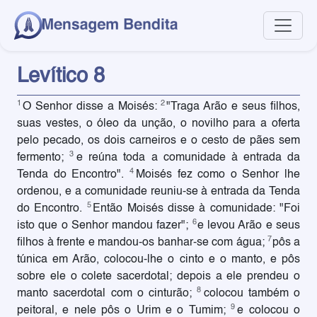
Levítico 8
1
2
O Senhor disse a Moisés:
"Traga Arão e seus filhos,
suas vestes, o óleo da unção, o novilho para a oferta
pelo pecado, os dois carneiros e o cesto de pães sem
3
fermento;
e reúna toda a comunidade à entrada da
4
Tenda do Encontro".
Moisés fez como o Senhor lhe
ordenou, e a comunidade reuniu-se à entrada da Tenda
5
do Encontro.
Então Moisés disse à comunidade: "Foi
6
isto que o Senhor mandou fazer";
e levou Arão e seus
7
filhos à frente e mandou-os banhar-se com água;
pôs a
túnica em Arão, colocou-lhe o cinto e o manto, e pôs
sobre ele o colete sacerdotal; depois a ele prendeu o
8
manto sacerdotal com o cinturão;
colocou também o
9
peitoral, e nele pôs o Urim e o Tumim;
e colocou o