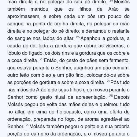
24
mão direita e no polegar do seu pé direito.
Moisés
também mandou que os filhos de Arão se
aproximassem, e sobre cada um pôs um pouco do
sangue na ponta da orelha direita, no polegar da mão
direita e no polegar do pé direito; e derramou o restante
25
do sangue nos lados do altar.
Apanhou a gordura, a
cauda gorda, toda a gordura que cobre as vísceras, o
lóbulo do fígado, os dois rins e a gordura que os cobre e
26
a coxa direita.
Então, do cesto de pães sem fermento,
que estava perante o Senhor, apanhou um pão comum,
outro feito com óleo e um pão fino, colocando-os sobre
27
as porções de gordura e sobre a coxa direita.
Pôs tudo
nas mãos de Arão e de seus filhos e os moveu perante o
28
Senhor como gesto ritual de apresentação.
Depois
Moisés pegou de volta das mãos deles e queimou tudo
no altar, em cima do holocausto, como uma oferta de
ordenação, preparada no fogo, de aroma agradável ao
29
Senhor.
Moisés também pegou o peito e a sua própria
porção do carneiro da ordenação, e o moveu perante o