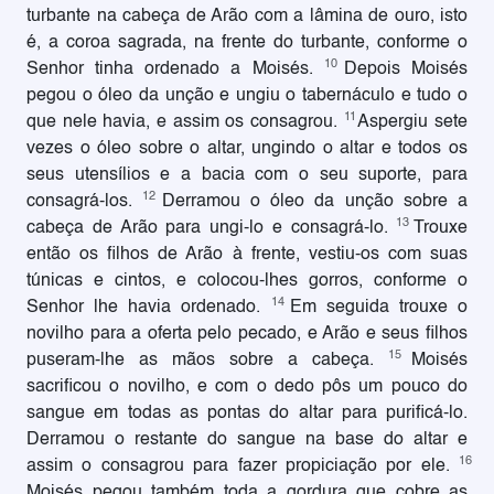
turbante na cabeça de Arão com a lâmina de ouro, isto
é, a coroa sagrada, na frente do turbante, conforme o
10
Senhor tinha ordenado a Moisés.
Depois Moisés
pegou o óleo da unção e ungiu o tabernáculo e tudo o
11
que nele havia, e assim os consagrou.
Aspergiu sete
vezes o óleo sobre o altar, ungindo o altar e todos os
seus utensílios e a bacia com o seu suporte, para
12
consagrá-los.
Derramou o óleo da unção sobre a
13
cabeça de Arão para ungi-lo e consagrá-lo.
Trouxe
então os filhos de Arão à frente, vestiu-os com suas
túnicas e cintos, e colocou-lhes gorros, conforme o
14
Senhor lhe havia ordenado.
Em seguida trouxe o
novilho para a oferta pelo pecado, e Arão e seus filhos
15
puseram-lhe as mãos sobre a cabeça.
Moisés
sacrificou o novilho, e com o dedo pôs um pouco do
sangue em todas as pontas do altar para purificá-lo.
Derramou o restante do sangue na base do altar e
16
assim o consagrou para fazer propiciação por ele.
Moisés pegou também toda a gordura que cobre as