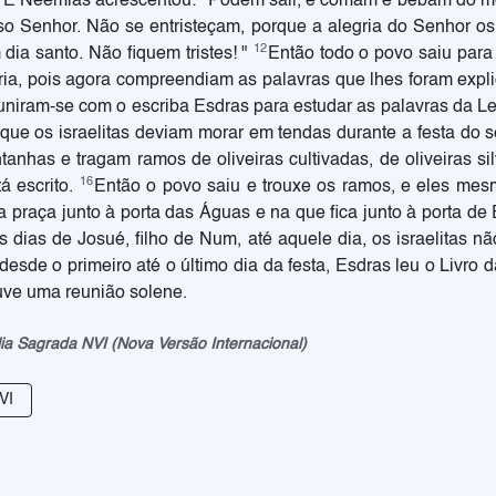
E Neemias acrescentou: "Podem sair, e comam e bebam do me
o Senhor. Não se entristeçam, porque a alegria do Senhor os 
12
ia santo. Não fiquem tristes! "
Então todo o povo saiu para
ia, pois agora compreendiam as palavras que lhes foram expl
reuniram-se com o escriba Esdras para estudar as palavras da Le
que os israelitas deviam morar em tendas durante a festa do 
has e tragam ramos de oliveiras cultivadas, de oliveiras sil
16
á escrito.
Então o povo saiu e trouxe os ramos, e eles mes
 praça junto à porta das Águas e na que fica junto à porta de
dias de Josué, filho de Num, até aquele dia, os israelitas n
desde o primeiro até o último dia da festa, Esdras leu o Livro 
houve uma reunião solene.
lia Sagrada NVI (Nova Versão Internacional)
VI