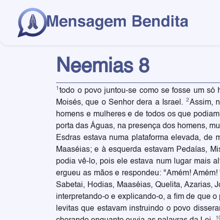
Neemias 8
1
todo o povo juntou-se como se fosse um só 
2
Moisés, que o Senhor dera a Israel.
Assim, n
homens e mulheres e de todos os que podiam
porta das Águas, na presença dos homens, mulh
Esdras estava numa plataforma elevada, de mad
Maaséias; e à esquerda estavam Pedaías, Mi
podia vê-lo, pois ele estava num lugar mais al
ergueu as mãos e respondeu: "Amém! Amém! " 
Sabetai, Hodias, Maaséias, Quelita, Azarias, 
interpretando-o e explicando-o, a fim de que 
levitas que estavam instruindo o povo disser
1