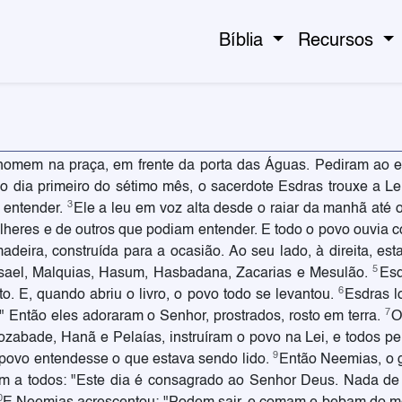
Bíblia
Recursos
homem na praça, em frente da porta das Águas. Pediram ao es
o dia primeiro do sétimo mês, o sacerdote Esdras trouxe a Le
3
 entender.
Ele a leu em voz alta desde o raiar da manhã até o
eres e de outros que podiam entender. E todo o povo ouvia co
eira, construída para a ocasião. Ao seu lado, à direita, est
5
sael, Malquias, Hasum, Hasbadana, Zacarias e Mesulão.
Esd
6
to. E, quando abriu o livro, o povo todo se levantou.
Esdras l
7
Então eles adoraram o Senhor, prostrados, rosto em terra.
O
Jozabade, Hanã e Pelaías, instruíram o povo na Lei, e todos p
9
o povo entendesse o que estava sendo lido.
Então Neemias, o g
am a todos: "Este dia é consagrado ao Senhor Deus. Nada de t
0