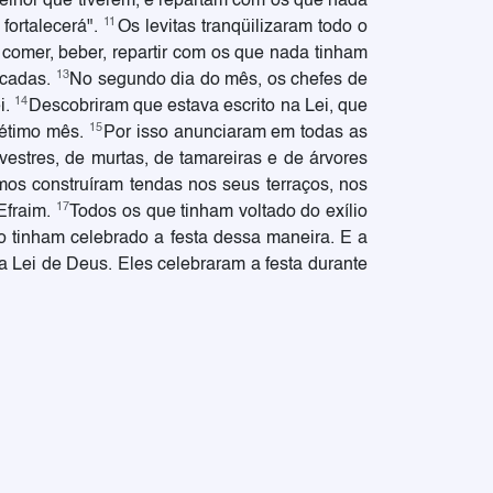
lhor que tiverem, e repartam com os que nada
11
fortalecerá".
Os levitas tranqüilizaram todo o
 comer, beber, repartir com os que nada tinham
13
icadas.
No segundo dia do mês, os chefes de
14
i.
Descobriram que estava escrito na Lei, que
15
sétimo mês.
Por isso anunciaram em todas as
vestres, de murtas, de tamareiras e de árvores
mos construíram tendas nos seus terraços, nos
17
 Efraim.
Todos os que tinham voltado do exílio
ão tinham celebrado a festa dessa maneira. E a
da Lei de Deus. Eles celebraram a festa durante