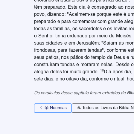
chorando enquanto ouvia as palavras da Lei.
têm preparado. Este dia é consagrado ao noss
povo, dizendo: "Acalmem-se porque este é um d
preparado e para comemorar com grande alegr
todas as famílias, os sacerdotes e os levitas 
o Senhor tinha ordenado por meio de Moisés, 
suas cidades e em Jerusalém: "Saiam às montan
frondosas, para fazerem tendas", conforme est
seus pátios, nos pátios do templo de Deus e na
construíram tendas e moraram nelas. Desde os 
18
alegria deles foi muito grande.
Dia após dia, 
sete dias, e no oitavo dia, conforme o ritual, 
Os versículos desse capítulo foram extraídos da
Bíb
📖 Neemias
🙏 Todos os Livros da Bíblia N