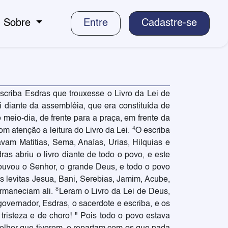
Sobre
Entre
Cadastre-se
criba Esdras que trouxesse o Livro da Lei de
i diante da assembléia, que era constituída de
 meio-dia, de frente para a praça, em frente da
4
m atenção a leitura do Livro da Lei.
O escriba
avam Matitias, Sema, Anaías, Urias, Hilquias e
ras abriu o livro diante de todo o povo, e este
ouvou o Senhor, o grande Deus, e todo o povo
s levitas Jesua, Bani, Serebias, Jamim, Acube,
8
ermaneciam ali.
Leram o Livro da Lei de Deus,
overnador, Esdras, o sacerdote e escriba, e os
risteza e de choro! " Pois todo o povo estava