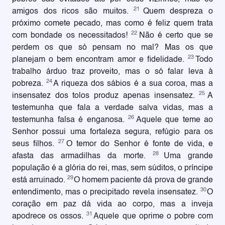
21
amigos dos ricos são muitos.
Quem despreza o
próximo comete pecado, mas como é feliz quem trata
22
com bondade os necessitados!
Não é certo que se
perdem os que só pensam no mal? Mas os que
23
planejam o bem encontram amor e fidelidade.
Todo
trabalho árduo traz proveito, mas o só falar leva à
24
pobreza.
A riqueza dos sábios é a sua coroa, mas a
25
insensatez dos tolos produz apenas insensatez.
A
testemunha que fala a verdade salva vidas, mas a
26
testemunha falsa é enganosa.
Aquele que teme ao
Senhor possui uma fortaleza segura, refúgio para os
27
seus filhos.
O temor do Senhor é fonte de vida, e
28
afasta das armadilhas da morte.
Uma grande
população é a glória do rei, mas, sem súditos, o príncipe
29
está arruinado.
O homem paciente dá prova de grande
30
entendimento, mas o precipitado revela insensatez.
O
coração em paz dá vida ao corpo, mas a inveja
31
apodrece os ossos.
Aquele que oprime o pobre com