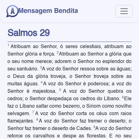
Salmos 29
1
Atribuam ao Senhor, ó seres celestiais, atribuam ao
2
Senhor glória e força.
Atribuam ao Senhor a glória que
o seu nome merece; adorem o Senhor no esplendor do
3
seu santuário.
A voz do Senhor ressoa sobre as águas;
o Deus da glória troveja, o Senhor troveja sobre as
4
muitas águas.
A voz do Senhor é poderosa; a voz do
5
Senhor é majestosa.
A voz do Senhor quebra os
6
cedros; o Senhor despedaça os cedros do Líbano.
Ele
faz o Líbano saltar como bezerro, o Siriom como novilho
7
selvagem.
A voz do Senhor corta os céus com raios
8
flamejantes.
A voz do Senhor faz tremer o deserto; o
9
Senhor faz tremer o deserto de Cades.
A voz do Senhor
retorce os carvalhos e despe as florestas. E no seu