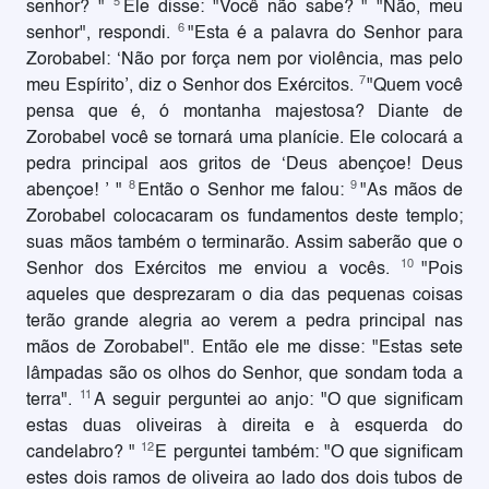
5
senhor? "
Ele disse: "Você não sabe? " "Não, meu
6
senhor", respondi.
"Esta é a palavra do Senhor para
Zorobabel: ‘Não por força nem por violência, mas pelo
7
meu Espírito’, diz o Senhor dos Exércitos.
"Quem você
pensa que é, ó montanha majestosa? Diante de
Zorobabel você se tornará uma planície. Ele colocará a
pedra principal aos gritos de ‘Deus abençoe! Deus
8
9
abençoe! ’ "
Então o Senhor me falou:
"As mãos de
Zorobabel colocacaram os fundamentos deste templo;
suas mãos também o terminarão. Assim saberão que o
10
Senhor dos Exércitos me enviou a vocês.
"Pois
aqueles que desprezaram o dia das pequenas coisas
terão grande alegria ao verem a pedra principal nas
mãos de Zorobabel". Então ele me disse: "Estas sete
lâmpadas são os olhos do Senhor, que sondam toda a
11
terra".
A seguir perguntei ao anjo: "O que significam
estas duas oliveiras à direita e à esquerda do
12
candelabro? "
E perguntei também: "O que significam
estes dois ramos de oliveira ao lado dos dois tubos de