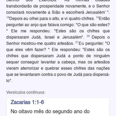
Senhor dos Exércitos: ‘As minhas cidades
transbordarão de prosperidade novamente, e o Senhor
consolará novamente a Sião e escolherá Jerusalém’ ".
18
19
Depois eu olhei para o alto, e vi quatro chifres.
Então
perguntei ao anjo que falava comigo: "O que são estes?
" Ele me respondeu: "Estes são os chifres que
20
dispersaram Judá, Israel e Jerusalém".
Depois o
21
Senhor mostrou-me quatro artesãos.
Eu perguntei: "O
que eles vêm fazer? " Ele respondeu: "Estes são os
chifres que dispersaram Judá a ponto de ninguém
sequer conseguir levantar a cabeça, mas os artesãos
vieram aterrorizar e quebrar esses chifres das nações
que se levantaram contra o povo de Judá para dispersá-
lo".
Versículos contínuos:
Zacarias 1:1-6
No oitavo mês do segundo ano do