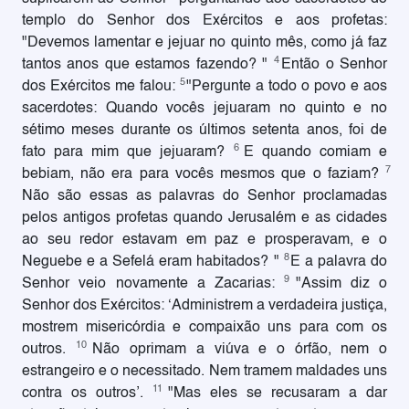
templo do Senhor dos Exércitos e aos profetas:
"Devemos lamentar e jejuar no quinto mês, como já faz
4
tantos anos que estamos fazendo? "
Então o Senhor
5
dos Exércitos me falou:
"Pergunte a todo o povo e aos
sacerdotes: Quando vocês jejuaram no quinto e no
sétimo meses durante os últimos setenta anos, foi de
6
fato para mim que jejuaram?
E quando comiam e
7
bebiam, não era para vocês mesmos que o faziam?
Não são essas as palavras do Senhor proclamadas
pelos antigos profetas quando Jerusalém e as cidades
ao seu redor estavam em paz e prosperavam, e o
8
Neguebe e a Sefelá eram habitados? "
E a palavra do
9
Senhor veio novamente a Zacarias:
"Assim diz o
Senhor dos Exércitos: ‘Administrem a verdadeira justiça,
mostrem misericórdia e compaixão uns para com os
10
outros.
Não oprimam a viúva e o órfão, nem o
estrangeiro e o necessitado. Nem tramem maldades uns
11
contra os outros’.
"Mas eles se recusaram a dar