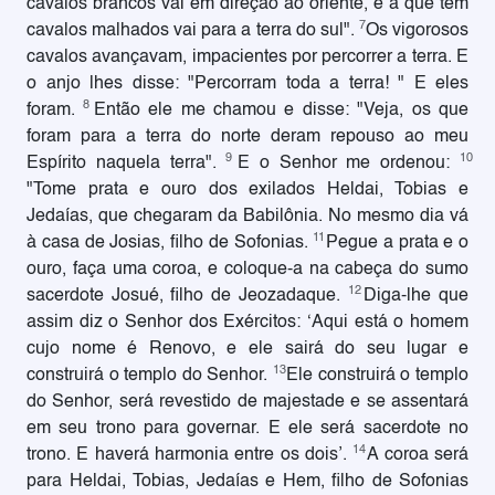
cavalos brancos vai em direção ao oriente, e a que tem
7
cavalos malhados vai para a terra do sul".
Os vigorosos
cavalos avançavam, impacientes por percorrer a terra. E
o anjo lhes disse: "Percorram toda a terra! " E eles
8
foram.
Então ele me chamou e disse: "Veja, os que
foram para a terra do norte deram repouso ao meu
9
10
Espírito naquela terra".
E o Senhor me ordenou:
"Tome prata e ouro dos exilados Heldai, Tobias e
Jedaías, que chegaram da Babilônia. No mesmo dia vá
11
à casa de Josias, filho de Sofonias.
Pegue a prata e o
ouro, faça uma coroa, e coloque-a na cabeça do sumo
12
sacerdote Josué, filho de Jeozadaque.
Diga-lhe que
assim diz o Senhor dos Exércitos: ‘Aqui está o homem
cujo nome é Renovo, e ele sairá do seu lugar e
13
construirá o templo do Senhor.
Ele construirá o templo
do Senhor, será revestido de majestade e se assentará
em seu trono para governar. E ele será sacerdote no
14
trono. E haverá harmonia entre os dois’.
A coroa será
para Heldai, Tobias, Jedaías e Hem, filho de Sofonias