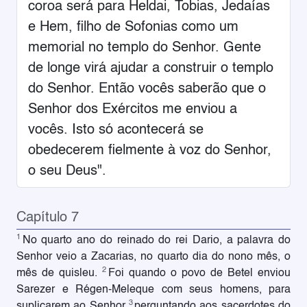
coroa será para Heldai, Tobias, Jedaías
e Hem, filho de Sofonias como um
memorial no templo do Senhor. Gente
de longe virá ajudar a construir o templo
do Senhor. Então vocês saberão que o
Senhor dos Exércitos me enviou a
vocês. Isto só acontecerá se
obedecerem fielmente à voz do Senhor,
o seu Deus".
Capítulo 7
1
No quarto ano do reinado do rei Dario, a palavra do
Senhor veio a Zacarias, no quarto dia do nono mês, o
2
mês de quisleu.
Foi quando o povo de Betel enviou
Sarezer e Régen-Meleque com seus homens, para
3
suplicarem ao Senhor
perguntando aos sacerdotes do