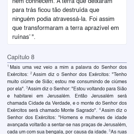
nem conhecem. A terra que deixaram
para trás ficou tão destruída que
ninguém podia atravessá-la. Foi assim
que transformaram a terra aprazível em
ruínas’ ".
Capítulo 8
1
Mais uma vez veio a mim a palavra do Senhor dos
2
Exércitos:
Assim diz o Senhor dos Exércitos: "Tenho
muito ciúme de Sião; estou me consumindo de ciúmes
3
por ela".
Assim diz o Senhor: "Estou voltando para Sião
e habitarei em Jerusalém. Então Jerusalém será
chamada Cidade da Verdade, e o monte do Senhor dos
4
Exércitos será chamado Monte Sagrado".
Assim diz o
Senhor dos Exércitos: "Homens e mulheres de idade
avançada voltarão a sentar-se nas praças de Jerusalém,
5
cada um com sua bengala, por causa da idade.
As ruas