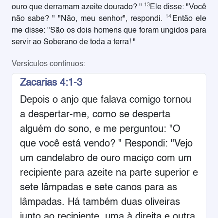
13
ouro que derramam azeite dourado? "
Ele disse: "Você
14
não sabe? " "Não, meu senhor", respondi.
Então ele
me disse: "São os dois homens que foram ungidos para
servir ao Soberano de toda a terra! "
Versículos contínuos:
Zacarias 4:1-3
Depois o anjo que falava comigo tornou
a despertar-me, como se desperta
alguém do sono, e me perguntou: "O
que você está vendo? " Respondi: "Vejo
um candelabro de ouro maciço com um
recipiente para azeite na parte superior e
sete lâmpadas e sete canos para as
lâmpadas. Há também duas oliveiras
junto ao recipiente, uma à direita e outra