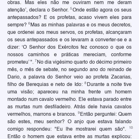
obras. Mas eles não me ouviram nem me deram
5
atenção’, declara o Senhor.
Onde estão agora os seus
antepassados? E os profetas, acaso vivem eles para
6
sempre?
Mas as minhas palavras e os meus decretos,
que ordenei aos meus servos, os profetas, alcançaram
os seus antepassados e os levaram a converter-se e a
dizer: ‘O Senhor dos Exércitos fez conosco o que os
nossos caminhos e práticas mereciam, conforme
7
prometeu’ ".
No dia vigésimo quarto do décimo primeiro
mês, o mês de sebate, no segundo ano do reinado de
Dario, a palavra do Senhor veio ao profeta Zacarias,
8
filho de Berequias e neto de Ido:
Durante a noite tive
uma visão; apareceu na minha frente um homem
montado num cavalo vermelho. Ele estava parado entre
as murtas num desfiladeiro. Atrás dele havia cavalos
9
vermelhos, marrons e brancos.
Então perguntei: Quem
são estes, meu senhor? O anjo que estava falando
10
comigo respondeu: "Eu lhe mostrarei quem são".
Então o homem que estava entre as murtas explicou: