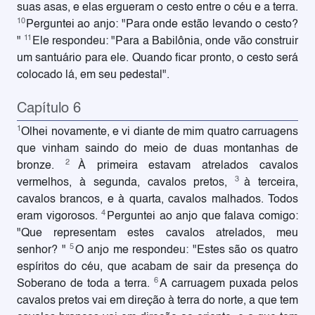
suas asas, e elas ergueram o cesto entre o céu e a terra.
10
Perguntei ao anjo: "Para onde estão levando o cesto?
11
"
Ele respondeu: "Para a Babilônia, onde vão construir
um santuário para ele. Quando ficar pronto, o cesto será
colocado lá, em seu pedestal".
Capítulo 6
1
Olhei novamente, e vi diante de mim quatro carruagens
que vinham saindo do meio de duas montanhas de
2
bronze.
À primeira estavam atrelados cavalos
3
vermelhos, à segunda, cavalos pretos,
à terceira,
cavalos brancos, e à quarta, cavalos malhados. Todos
4
eram vigorosos.
Perguntei ao anjo que falava comigo:
"Que representam estes cavalos atrelados, meu
5
senhor? "
O anjo me respondeu: "Estes são os quatro
espíritos do céu, que acabam de sair da presença do
6
Soberano de toda a terra.
A carruagem puxada pelos
cavalos pretos vai em direção à terra do norte, a que tem