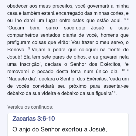
obedecer aos meus preceitos, você governará a minha
casa e também estará encarregado das minhas cortes, e
8
eu lhe darei um lugar entre estes que estão aqui.
"
‘Ouçam bem, sumo sacerdote Josué e seus
companheiros sentados diante de você, homens que
prefiguram coisas que virão: Vou trazer o meu servo, o
9
Renovo.
Vejam a pedra que coloquei na frente de
Josué! Ela tem sete pares de olhos, e eu gravarei nela
uma inscrição’, declara o Senhor dos Exércitos, ‘e
10
removerei o pecado desta terra num único dia.
"
‘Naquele dia’, declara o Senhor dos Exércitos, ‘cada um
de vocês convidará seu próximo para assentar-se
debaixo da sua videira e debaixo da sua figueira’ ".
Versículos contínuos:
Zacarias 3:6-10
O anjo do Senhor exortou a Josué,