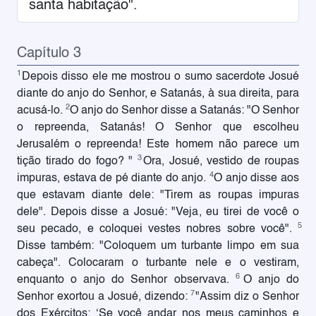
santa habitação".
Capítulo 3
1
Depois disso ele me mostrou o sumo sacerdote Josué
diante do anjo do Senhor, e Satanás, à sua direita, para
2
acusá-lo.
O anjo do Senhor disse a Satanás: "O Senhor
o repreenda, Satanás! O Senhor que escolheu
Jerusalém o repreenda! Este homem não parece um
3
tição tirado do fogo? "
Ora, Josué, vestido de roupas
4
impuras, estava de pé diante do anjo.
O anjo disse aos
que estavam diante dele: "Tirem as roupas impuras
dele". Depois disse a Josué: "Veja, eu tirei de você o
5
seu pecado, e coloquei vestes nobres sobre você".
Disse também: "Coloquem um turbante limpo em sua
cabeça". Colocaram o turbante nele e o vestiram,
6
enquanto o anjo do Senhor observava.
O anjo do
7
Senhor exortou a Josué, dizendo:
"Assim diz o Senhor
dos Exércitos: ‘Se você andar nos meus caminhos e