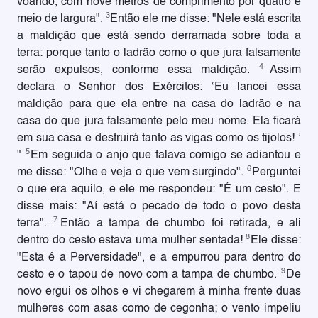
voando, com nove metros de comprimento por quatro e
3
meio de largura".
Então ele me disse: "Nele está escrita
a maldição que está sendo derramada sobre toda a
terra: porque tanto o ladrão como o que jura falsamente
4
serão expulsos, conforme essa maldição.
Assim
declara o Senhor dos Exércitos: ‘Eu lancei essa
maldição para que ela entre na casa do ladrão e na
casa do que jura falsamente pelo meu nome. Ela ficará
em sua casa e destruirá tanto as vigas como os tijolos! ’
5
"
Em seguida o anjo que falava comigo se adiantou e
6
me disse: "Olhe e veja o que vem surgindo".
Perguntei
o que era aquilo, e ele me respondeu: "É um cesto". E
disse mais: "Aí está o pecado de todo o povo desta
7
terra".
Então a tampa de chumbo foi retirada, e ali
8
dentro do cesto estava uma mulher sentada!
Ele disse:
"Esta é a Perversidade", e a empurrou para dentro do
9
cesto e o tapou de novo com a tampa de chumbo.
De
novo ergui os olhos e vi chegarem à minha frente duas
mulheres com asas como de cegonha; o vento impeliu