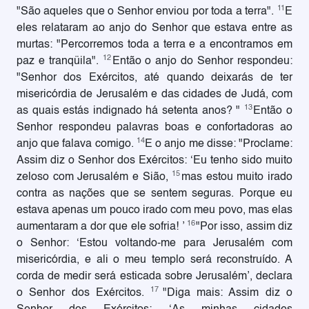
11
"São aqueles que o Senhor enviou por toda a terra".
E
eles relataram ao anjo do Senhor que estava entre as
murtas: "Percorremos toda a terra e a encontramos em
12
paz e tranqüila".
Então o anjo do Senhor respondeu:
"Senhor dos Exércitos, até quando deixarás de ter
misericórdia de Jerusalém e das cidades de Judá, com
13
as quais estás indignado há setenta anos? "
Então o
Senhor respondeu palavras boas e confortadoras ao
14
anjo que falava comigo.
E o anjo me disse: "Proclame:
Assim diz o Senhor dos Exércitos: ‘Eu tenho sido muito
15
zeloso com Jerusalém e Sião,
mas estou muito irado
contra as nações que se sentem seguras. Porque eu
estava apenas um pouco irado com meu povo, mas elas
16
aumentaram a dor que ele sofria! ’
"Por isso, assim diz
o Senhor: ‘Estou voltando-me para Jerusalém com
misericórdia, e ali o meu templo será reconstruído. A
corda de medir será esticada sobre Jerusalém’, declara
17
o Senhor dos Exércitos.
"Diga mais: Assim diz o