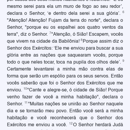
mesmo serei para ela um muro de fogo ao seu redor’,
6
declara o Senhor, ‘e dentro dela serei a sua glória’.
"Atenção! Atenção! Fujam da terra do norte", declara o
Senhor, "porque eu os espalhei aos quatro ventos da
7
terra", diz o Senhor.
"Atenção, ó Sião! Escapem, vocês
8
que vivem na cidade da Babilônia!
Porque assim diz o
Senhor dos Exércitos: ‘Ele me enviou para buscar a sua
glória entre as nações que saquearam vocês, porque
9
todo o que neles tocar, toca na pupila dos olhos dele’.
Certamente levantarei a minha mão contra elas de
forma que serão um espólio para os seus servos. Então
vocês saberão que foi o Senhor dos Exércitos que me
10
enviou.
"Cante e alegre-se, ó cidade de Sião! Porque
venho fazer de você a minha habitação", declara o
11
Senhor.
"Muitas nações se unirão ao Senhor naquele
dia e se tornarão meu povo. Então você será a minha
habitação e você reconhecerá que o Senhor dos
12
Exércitos me enviou a você.
O Senhor herdará Judá