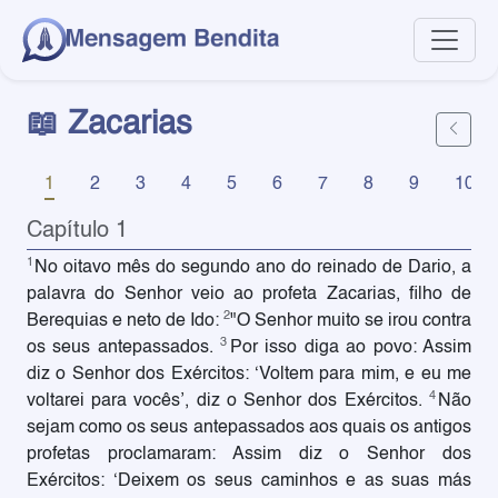
📖 Zacarias
1
2
3
4
5
6
7
8
9
10
Capítulo 1
1
No oitavo mês do segundo ano do reinado de Dario, a
palavra do Senhor veio ao profeta Zacarias, filho de
2
Berequias e neto de Ido:
"O Senhor muito se irou contra
3
os seus antepassados.
Por isso diga ao povo: Assim
diz o Senhor dos Exércitos: ‘Voltem para mim, e eu me
4
voltarei para vocês’, diz o Senhor dos Exércitos.
Não
sejam como os seus antepassados aos quais os antigos
profetas proclamaram: Assim diz o Senhor dos
Exércitos: ‘Deixem os seus caminhos e as suas más