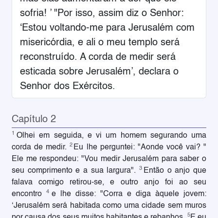
sofria! ’ "Por isso, assim diz o Senhor:
‘Estou voltando-me para Jerusalém com
misericórdia, e ali o meu templo será
reconstruído. A corda de medir será
esticada sobre Jerusalém’, declara o
Senhor dos Exércitos.
Capítulo 2
1
Olhei em seguida, e vi um homem segurando uma
2
corda de medir.
Eu lhe perguntei: "Aonde você vai? "
Ele me respondeu: "Vou medir Jerusalém para saber o
3
seu comprimento e a sua largura".
Então o anjo que
falava comigo retirou-se, e outro anjo foi ao seu
4
encontro
e lhe disse: "Corra e diga àquele jovem:
‘Jerusalém será habitada como uma cidade sem muros
5
por causa dos seus muitos habitantes e rebanhos.
E eu